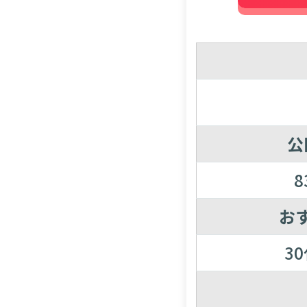
公
8
お
3