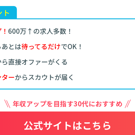
ント
プ！
600万↑の求人多数！
らあとは
待ってるだけ
でOK！
から直接オファーがくる
ンター
からスカウトが届く
年収アップを目指す30代におすすめ
公式サイトはこちら