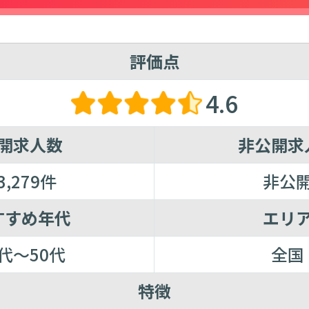
評価点
4.6
開求人数
非公開求
3,279件
非公
すすめ年代
エリ
0代～50代
全国
特徴