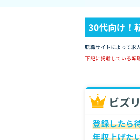
30代向け！
転職サイトによって求
下記に掲載している転
ビズ
登録したら
年収上げたい