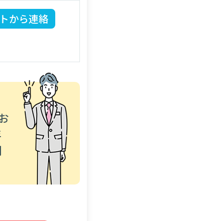
トから連絡
お
年
利