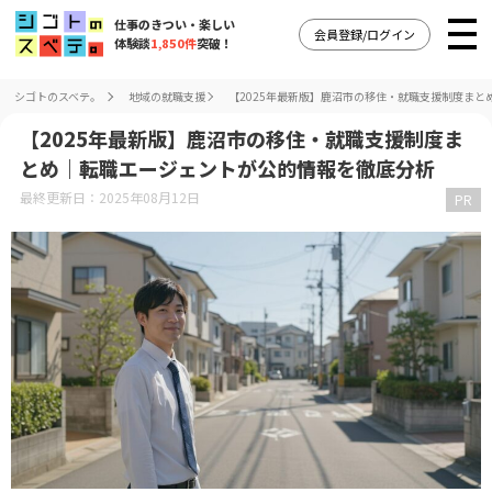
仕事のきつい・楽しい
会員登録/ログイン
体験談
1,850件
突破！
シゴトのスベテ。
地域の就職支援
【2025年最新版】鹿沼市の移住・就職支援制度ま
【2025年最新版】鹿沼市の移住・就職支援制度ま
とめ｜転職エージェントが公的情報を徹底分析
最終更新日：2025年08月12日
PR