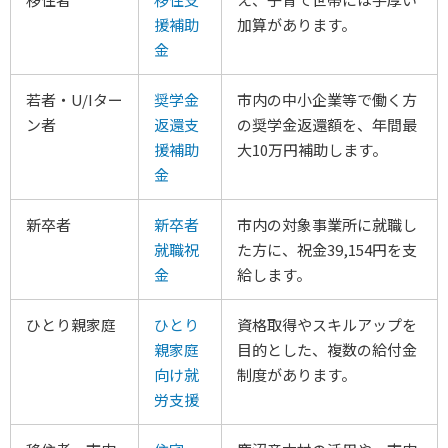
援補助
加算があります。
金
若者・U/Iター
奨学金
市内の中小企業等で働く方
ン者
返還支
の奨学金返還額を、年間最
援補助
大10万円補助します。
金
新卒者
新卒者
市内の対象事業所に就職し
就職祝
た方に、祝金39,154円を支
金
給します。
ひとり親家庭
ひとり
資格取得やスキルアップを
親家庭
目的とした、複数の給付金
向け就
制度があります。
労支援