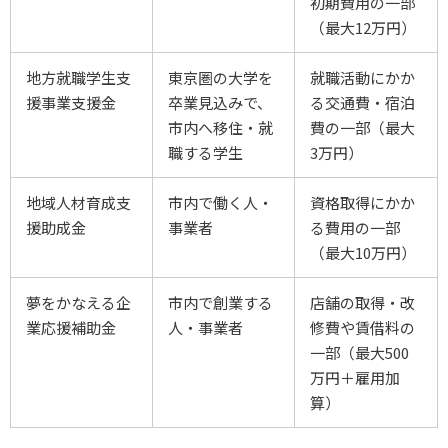
初期費用の一部
（最大12万円）
地方就職学生支
東京圏の大学を
就職活動にかか
援事業支援金
卒業見込みで、
る交通費・宿泊
市内へ移住・就
費の一部（最大
職する学生
3万円）
地域人材育成支
市内で働く人・
資格取得にかか
援助成金
事業者
る費用の一部
（最大10万円）
夢をかなえる企
市内で創業する
店舗の取得・改
業応援補助金
人・事業者
修費や賃借料の
一部（最大500
万円＋雇用加
算）