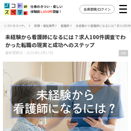
仕事のきつい・楽しい
会員登録/ログイン
体験談
1,850件
突破！
シゴトのスベテ。
医療・福祉業界
看護師
未経験から看護師になるには？求人100
未経験から看護師になるには？求人100件調査でわ
かった転職の現実と成功へのステップ
最終更新日：2025年12月17日
PR