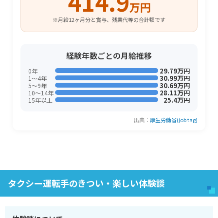
414.9
万円
※月給12ヶ月分と賞与、残業代等の合計額です
経験年数ごとの月給推移
29.79万円
0年
30.99万円
1〜4年
30.69万円
5〜9年
28.11万円
10〜14年
25.4万円
15年以上
出典：
厚生労働省(job tag)
タクシー運転手のきつい・楽しい体験談