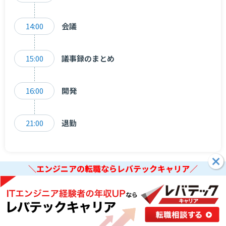
14:00
会議
15:00
議事録のまとめ
16:00
開発
21:00
退勤
＼エンジニアの転職ならレバテックキャリア／
退職済み
インターネット回答
運営チェック済み
＼エンジニアの転職ならレバテックキャリア／
はなむらさん