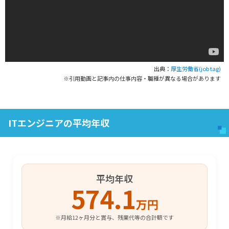
出典：
厚生労働省(job tag)
※引用動画と記事内の仕事内容・職種が異なる場合があります
ITエンジニアの平均年収
平均年収
574.1
万円
※月給12ヶ月分と賞与、残業代等の合計額です