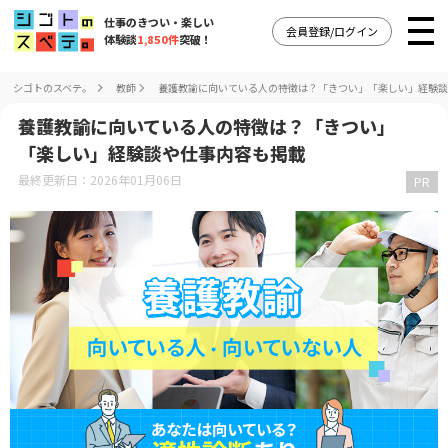
仕事のきつい・楽しい
会員登録/ログイン
体験談
1,850件
突破！
シゴトのスベテ。
教師
養護教諭に向いている人の特徴は？「きつい」「楽しい」経験談
養護教諭に向いている人の特徴は？「きつい」
「楽しい」経験談や仕事内容も掲載
最終更新日：2026年01月06日
PR