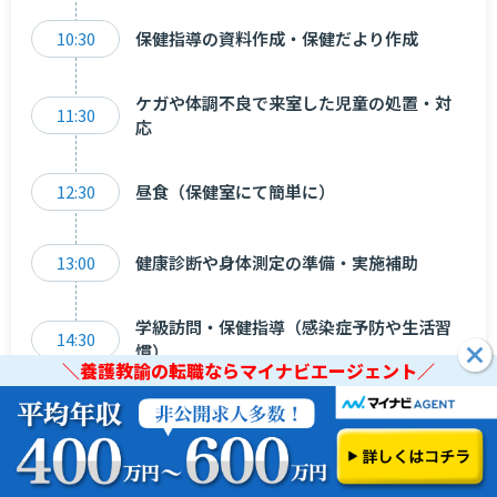
10:30
保健指導の資料作成・保健だより作成
ケガや体調不良で来室した児童の処置・対
11:30
応
12:30
昼食（保健室にて簡単に）
13:00
健康診断や身体測定の準備・実施補助
学級訪問・保健指導（感染症予防や生活習
14:30
慣）
＼養護教諭の転職ならマイナビエージェント／
15:30
保護者や教職員との連絡・相談対応
＼養護教諭の転職ならマイナビエージェント／
16:00
日誌・記録の記入、消毒・片付け