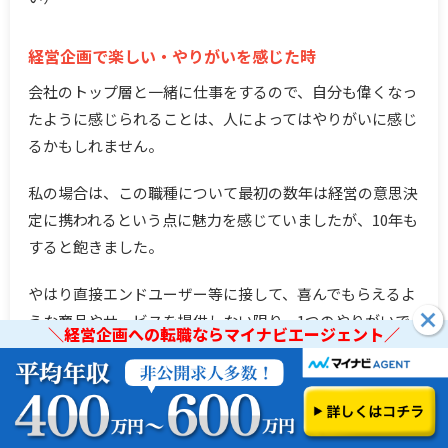
経営企画で楽しい・やりがいを感じた時
会社のトップ層と一緒に仕事をするので、自分も偉くなっ
たように感じられることは、人によってはやりがいに感じ
るかもしれません。
私の場合は、この職種について最初の数年は経営の意思決
定に携われるという点に魅力を感じていましたが、10年も
すると飽きました。
やはり直接エンドユーザー等に接して、喜んでもらえるよ
うな商品やサービスを提供しない限り、1つのやりがいで
＼経営企画への転職ならマイナビエージェント／
は人間飽きるものなんだなと思います。今は他職種と比べ
て給料が高いという点にのみ価値を感じています。
＼経営企画への転職ならマイナビエージェント／
1日のスケジュール例