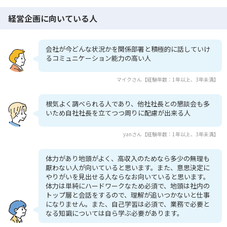
経営企画に向いている人
会社が今どんな状況かを関係部署と積極的に話していけ
るコミュニケーション能力の高い人
マイクさん【経験年数：1年以上、3年未満】
根気よく調べられる人であり、他社社長との懇談会も多
いため自社社長を立てつつ周りに配慮が出来る人
yanさん【経験年数：1年以上、3年未満】
体力があり地頭がよく、高収入のためなら多少の無理も
厭わない人が向いていると思います。また、意思決定に
やりがいを見出せる人ならなお向いていると思います。
体力は単純にハードワークなため必須で、地頭は社内の
トップ層と会話をするので、理解が追いつかないと仕事
になりません。また、自己学習は必須で、業務で必要と
なる知識については自ら学ぶ必要があります。