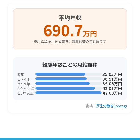
平均年収
690.7
万円
※月給12ヶ月分と賞与、残業代等の合計額です
経験年数ごとの月給推移
35.95万円
0年
36.91万円
1〜4年
39.06万円
5〜9年
42.98万円
10〜14年
47.69万円
15年以上
出典：
厚生労働省(job tag)