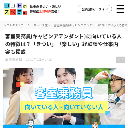
仕事のきつい・楽しい
会員登録/ログイン
体験談
1,850件
突破！
シゴトのスベテ。
サービス業
客室乗務員(キャビンアテンダント)に向いている人の特
客室乗務員(キャビンアテンダント)に向いている人
の特徴は？「きつい」「楽しい」経験談や仕事内
容も掲載
最終更新日：2025年12月24日
PR