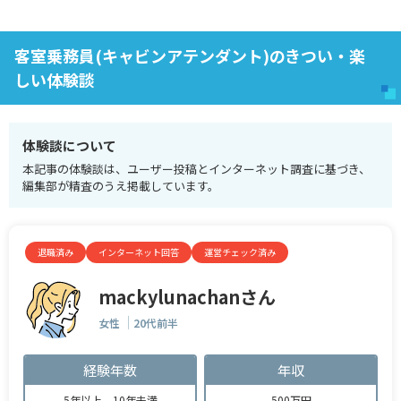
客室乗務員(キャビンアテンダント)のきつい・楽
しい体験談
体験談について
本記事の体験談は、ユーザー投稿とインターネット調査に基づき、
編集部が精査のうえ掲載しています。
退職済み
インターネット回答
運営チェック済み
mackylunachanさん
女性
20代前半
経験年数
年収
5年以上、10年未満
500万円