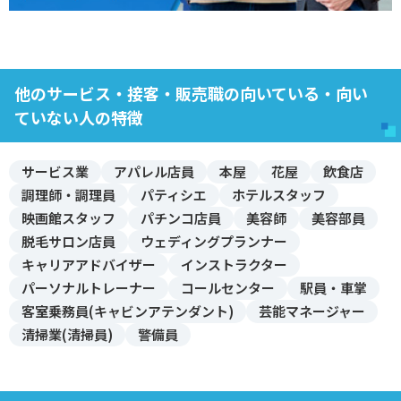
他のサービス・接客・販売職の向いている・向い
ていない人の特徴
サービス業
アパレル店員
本屋
花屋
飲食店
調理師・調理員
パティシエ
ホテルスタッフ
映画館スタッフ
パチンコ店員
美容師
美容部員
脱毛サロン店員
ウェディングプランナー
キャリアアドバイザー
インストラクター
パーソナルトレーナー
コールセンター
駅員・車掌
客室乗務員(キャビンアテンダント)
芸能マネージャー
清掃業(清掃員)
警備員