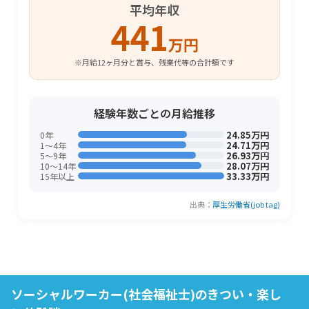
平均年収
441
万円
※月給12ヶ月分と賞与、残業代等の合計額です
経験年数ごとの月給推移
24.85万円
0年
24.71万円
1〜4年
26.93万円
5〜9年
28.07万円
10〜14年
33.33万円
15年以上
出典：
厚生労働省(job tag)
ソーシャルワーカー(社会福祉士)のきつい・楽し