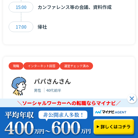
15:00
カンファレンス等の会議、資料作成
17:00
帰社
現職
インターネット回答
運営チェック済み
パパさんさん
男性
40代前半
＼ソーシャルワーカーへの転職ならマイナビ／
経験年数
年収
＼ソーシャルワーカーへの転職ならマイナビ／
10年以上、20年未満
600万円
会社の規模
100～999人