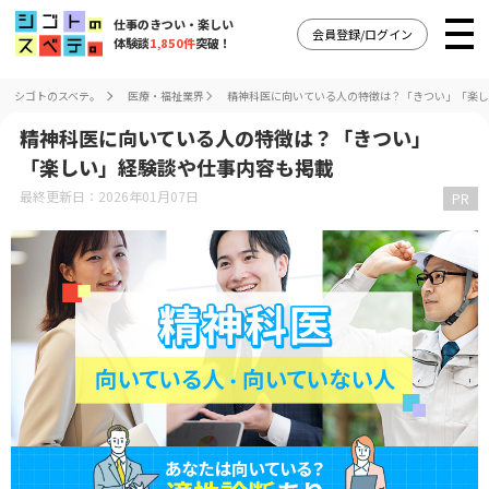
仕事のきつい・楽しい
会員登録/ログイン
体験談
1,850件
突破！
シゴトのスベテ。
医療・福祉業界
精神科医に向いている人の特徴は？「きつい」「楽し
精神科医に向いている人の特徴は？「きつい」
「楽しい」経験談や仕事内容も掲載
最終更新日：2026年01月07日
PR