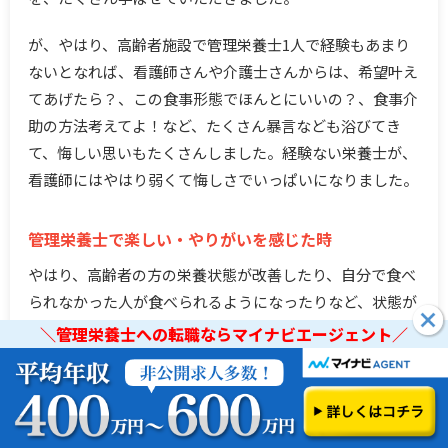
が、やはり、高齢者施設で管理栄養士1人で経験もあまり
ないとなれば、看護師さんや介護士さんからは、希望叶え
てあげたら？、この食事形態でほんとにいいの？、食事介
助の方法考えてよ！など、たくさん暴言なども浴びてき
て、悔しい思いもたくさんしました。経験ない栄養士が、
看護師にはやはり弱くて悔しさでいっぱいになりました。
管理栄養士で楽しい・やりがいを感じた時
やはり、高齢者の方の栄養状態が改善したり、自分で食べ
られなかった人が食べられるようになったりなど、状態が
良くなった時は喜びを感じます。また、食事形態の工夫
＼管理栄養士への転職ならマイナビエージェント／
で、食べられるようになることもあるので、日々の食事状
＼管理栄養士への転職ならマイナビエージェント／
況の確認や、食事評価、栄養評価が改善に向かうことはや
りがいも感じます。