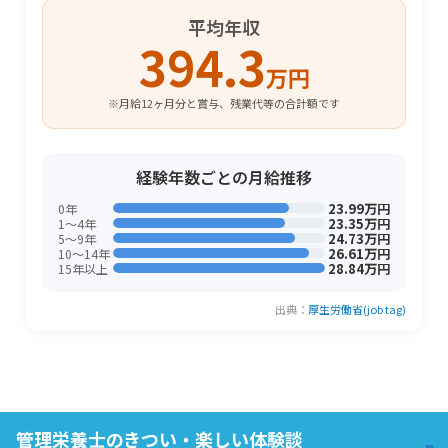
平均年収
394.3
万円
※月給12ヶ月分と賞与、残業代等の合計額です
経験年数ごとの月給推移
23.99万円
0年
23.35万円
1〜4年
24.73万円
5〜9年
26.61万円
10〜14年
28.84万円
15年以上
出典：
厚生労働省(job tag)
管理栄養士のきつい・楽しい体験談