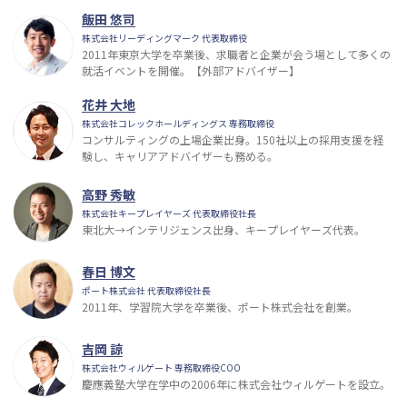
飯田 悠司
株式会社リーディングマーク 代表取締役
2011年東京大学を卒業後、求職者と企業が会う場として多くの
就活イベントを開催。【外部アドバイザー】
花井 大地
株式会社コレックホールディングス 専務取締役
コンサルティングの上場企業出身。150社以上の採用支援を経
験し、キャリアアドバイザーも務める。
高野 秀敏
株式会社キープレイヤーズ 代表取締役社長
東北大→インテリジェンス出身、キープレイヤーズ代表。
春日 博文
ポート株式会社 代表取締役社長
2011年、学習院大学を卒業後、ポート株式会社を創業。
吉岡 諒
株式会社ウィルゲート 専務取締役COO
慶應義塾大学在学中の2006年に株式会社ウィルゲートを設立。