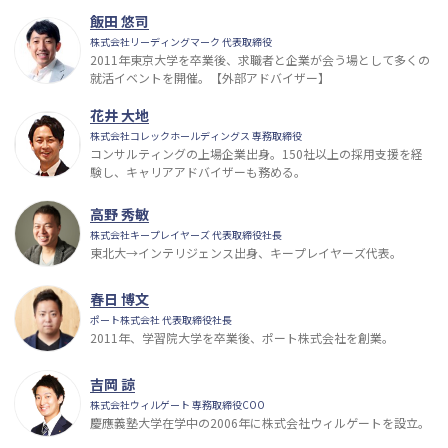
飯田 悠司
株式会社リーディングマーク 代表取締役
2011年東京大学を卒業後、求職者と企業が会う場として多くの
就活イベントを開催。【外部アドバイザー】
花井 大地
株式会社コレックホールディングス 専務取締役
コンサルティングの上場企業出身。150社以上の採用支援を経
験し、キャリアアドバイザーも務める。
高野 秀敏
株式会社キープレイヤーズ 代表取締役社長
東北大→インテリジェンス出身、キープレイヤーズ代表。
春日 博文
ポート株式会社 代表取締役社長
2011年、学習院大学を卒業後、ポート株式会社を創業。
吉岡 諒
株式会社ウィルゲート 専務取締役COO
慶應義塾大学在学中の2006年に株式会社ウィルゲートを設立。