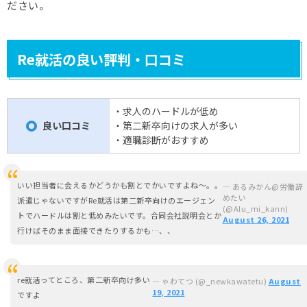
ださい。
Re就活の良い評判・口コミ
・求人のハードルが低め
良い口コミ
・第二新卒向けの求人が多い
〇
・適職診断がおすすめ
いい担当者に会えるかどうかも割とでかいですよね〜。。
— あるみかん@労働辞
めたい
派遣じゃないですがRe就活は第二新卒向けのエージェン
(@Alu_mi_kann)
トでハードルは割と低めみたいです。合同会社説明会とか
August 26, 2021
行けばそのまま面接できたりするかも…、、
re就活ってところ、第二新卒向け多い
— ゃわてつ (@_newkawatetu)
August
19, 2021
ですよ