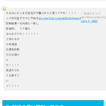
ちなみにビ
いまの会社がガ
騙されたと思ってやれ！！！！
— 社会人ビッパ
(@cYWha3eWK2ZQ
ッパの訂正
チガチに不向き
pic.twitter.com/bK5xViGww3
July 3, 2021
診断結果一
の内容と一致し
部抜粋。
てて萎え
みんなマジ
た！！！！！！
で当たるか
らRE就活
の適性診断
だけは受け
と
け！！！！
見透かされ
てる感すご
い
ゾ！！！！