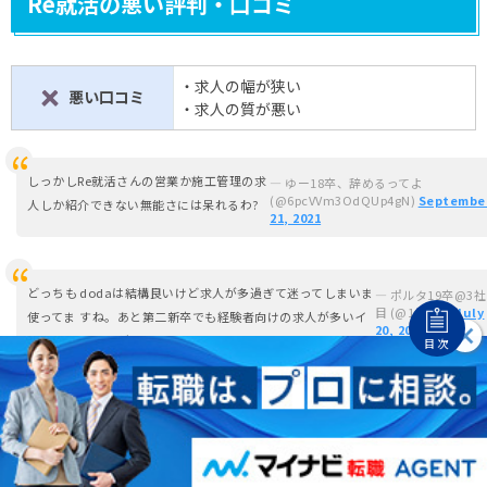
Re就活の悪い評判・口コミ
・求人の幅が狭い
悪い口コミ
✘
・求人の質が悪い
しっかしRe就活さんの営業か施工管理の求
— ゆー18卒、辞めるってよ
(@6pcVVm3OdQUp4gN)
Septembe
人しか紹介できない無能さには呆れるわ?
21, 2021
どっちも
dodaは結構良いけど求人が多過ぎて迷ってしまいま
— ポルタ19卒@3社
目 (@1Qd99)
July
使ってま
すね。あと第二新卒でも経験者向けの求人が多いイ
20, 2020
す！
メージがあります。
目次
Re就活は正直なところ求人の質は悪いと思いま
す、、飛び込みとかの営業案件多めかと
口コミの実態調査｜業界人しか知らないRe就