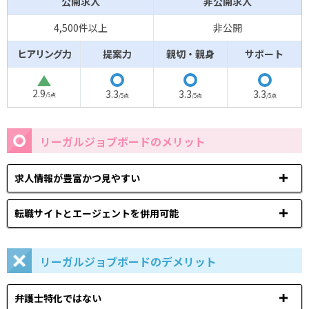
公開求人
非公開求人
4,500件以上
非公開
ヒアリング力
提案力
親切・親身
サポート
△
◯
◯
◯
2.9
3.3
3.3
3.3
/5点
/5点
/5点
/5点
リーガルジョブボードのメリット
求人情報が豊富かつ見やすい
転職サイトとエージェントを併用可能
リーガルジョブボードのデメリット
弁護士特化ではない