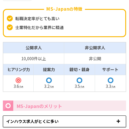
MS-Japanの特徴
転職決定率がとても高い
士業特化だから業界に精通
公開求人
非公開求人
10,000件以上
非公開
ヒアリング力
提案力
親切・親身
サポート
◎
◯
◯
◯
3.6
3.2
3.5
3.3
/5点
/5点
/5点
/5点
MS-Japanのメリット
インハウス求人がとくに多い