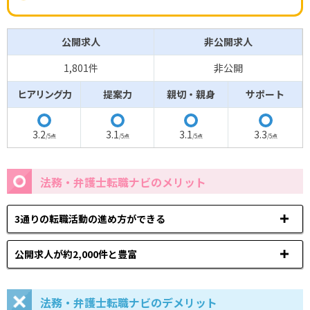
公開求人
非公開求人
1,801件
非公開
ヒアリング力
提案力
親切・親身
サポート
◯
◯
◯
◯
3.2
3.1
3.1
3.3
/5点
/5点
/5点
/5点
法務・弁護士転職ナビのメリット
3通りの転職活動の進め方ができる
公開求人が約2,000件と豊富
法務・弁護士転職ナビのデメリット