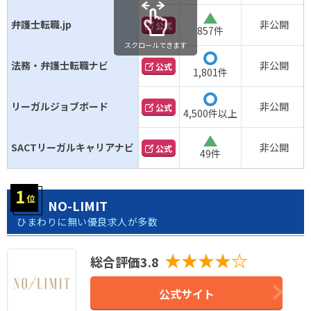
△
弁護士転職.jp
非公開
公式
857件
スクロールできます
◯
法務・弁護士転職ナビ
非公開
公式
1,801件
◯
リーガルジョブボード
非公開
公式
4,500件以上
△
SACTリーガルキャリアナビ
非公開
公式
49件
NO-LIMIT
ひまわりに無い優良求人が多数
★★★★☆
総合評価3.8
公式サイト