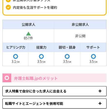
内定後も生涯サポートを確約
公開求人
非公開求人
△
非公開
857件
ヒアリング力
提案力
親切・親身
サポート
◯
◯
◯
◯
3.1
3.5
3.5
3.5
/5点
/5点
/5点
/5点
弁護士転職.jpのメリット
求人特集で自分に合った求人に出会える
転職サイトとエージェントを併用可能