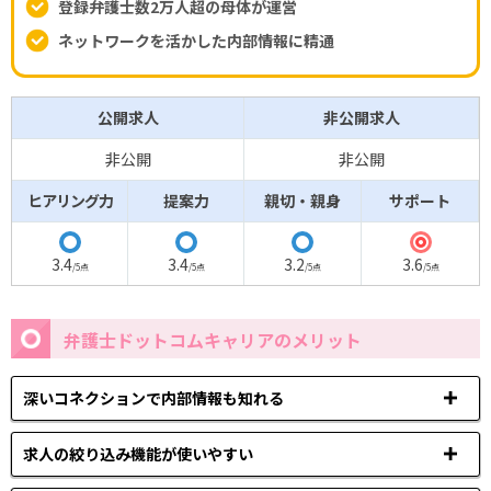
登録弁護士数2万人超の母体が運営
ネットワークを活かした内部情報に精通
公開求人
非公開求人
非公開
非公開
ヒアリング力
提案力
親切・親身
サポート
◎
◯
◯
◯
3.4
3.4
3.2
3.6
/5点
/5点
/5点
/5点
弁護士ドットコムキャリアのメリット
深いコネクションで内部情報も知れる
求人の絞り込み機能が使いやすい