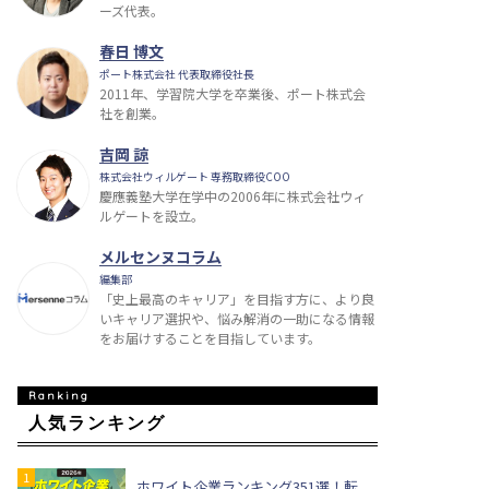
ーズ代表。
春日 博文
ポート株式会社 代表取締役社長
2011年、学習院大学を卒業後、ポート株式会
社を創業。
吉岡 諒
株式会社ウィルゲート 専務取締役COO
慶應義塾大学在学中の2006年に株式会社ウィ
ルゲートを設立。
メルセンヌコラム
編集部
「史上最高のキャリア」を目指す方に、より良
いキャリア選択や、悩み解消の一助になる情報
をお届けすることを目指しています。
人気ランキング
ホワイト企業ランキング351選！転