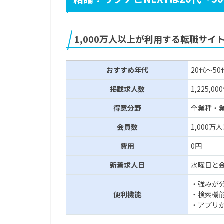
1,000万人以上が利用する転職サイ
おすすめ年代
20代～50
掲載求人数
1,225,0
得意分野
全業種・
会員数
1,000万
費用
0円
新着求人日
水曜日と
・強みが
便利機能
・検索機
・アプリ