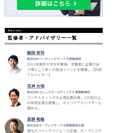
監修者・アドバイザリー一覧
飯田 悠司
株式会社リーディングマーク 代表取締役
2011年東京大学を卒業後、求職者と企業が会
う場として多くの就活イベントを開催。【外部
アドバイザー】
花井 大地
株式会社コレックホールディングス 専務取締役
コンサルティングの上場企業出身。150社以上
の採用支援を経験し、キャリアアドバイザーも
務める。
高野 秀敏
株式会社キープレイヤーズ 代表取締役社長
東北大→インテリジェンス出身、キープレイヤ