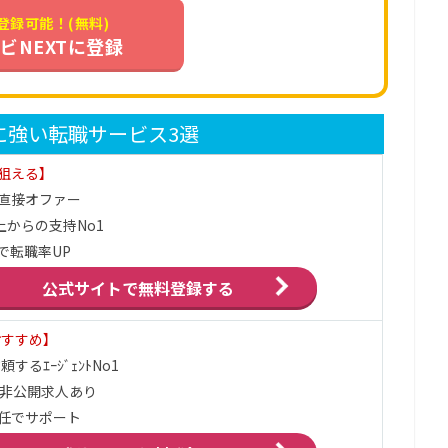
登録可能！(無料)
ビNEXTに登録
に強い転職サービス3選
狙える】
直接オファー
上からの支持No1
で転職率UP
公式サイトで
無料登録する
おすすめ】
するｴｰｼﾞｪﾝﾄNo1
の非公開求人あり
任でサポート