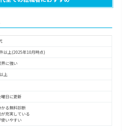
ト
代
00件以上(2025年10月時点)
業界に強い
人以上
金曜日に更新
分かる無料診断
能が充実している
が使いやすい