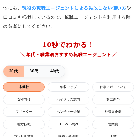
他にも、
現役の転職エージェントによる失敗しない使い方
や
口コミも掲載しているので、転職エージェントを利用する際
の参考にしてください。
10秒でわかる！
＼ 年代・職業別おすすめ転職エージェント ／
20代
30代
40代
未経験
年収アップ
仕事に迷っている
女性向け
ハイクラス志向
第二新卒
フリーター
ベンチャー企業
外資系企業
地方転職
IT・Web業界
営業職
コンサル業界
医療・介護職
士業