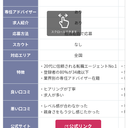
専任アドバイザー
あり
求人紹介
あり
スクロールできます
応募方法
担当経由で応募
スカウト
なし
対応エリア
全国
・20代に信頼される転職エージェントNo.1
・公
特徴
・登録者の80%が34歳以下
・経
・業界別の専任アドバイザー在籍
・書
・ヒアリングが丁寧
・転
良い口コミ
・求人が多い
・理
・レベル感が合わなかった
・専
悪い口コミ
・親身さをもう少し感じたかった
・地
公式リンク
公式サイト