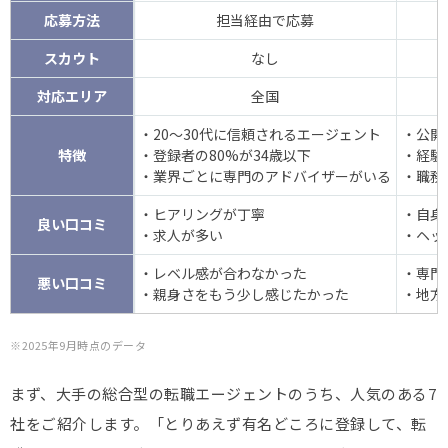
応募方法
担当経由で応募
スカウト
なし
対応エリア
全国
・20～30代に信頼されるエージェント
・公開
特徴
・登録者の80%が34歳以下
・経験
・業界ごとに専門のアドバイザーがいる
・職務
・ヒアリングが丁寧
・自身
良い口コミ
・求人が多い
・ヘッ
・レベル感が合わなかった
・専門
悪い口コミ
・親身さをもう少し感じたかった
・地方
※2025年9月時点のデータ
まず、大手の総合型の転職エージェントのうち、人気のある7
社をご紹介します。「とりあえず有名どころに登録して、転