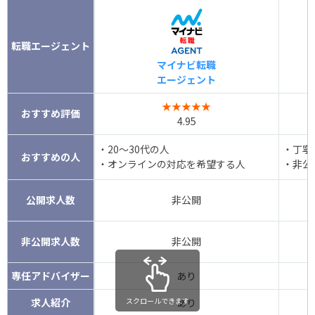
転職エージェント
マイナビ転職
エージェント
★★★★★
おすすめ評価
4.95
・20～30代の人
・丁寧
おすすめの人
・オンラインの対応を希望する人
・非公
公開求人数
非公開
非公開求人数
非公開
専任アドバイザー
あり
求人紹介
スクロールできます
あり