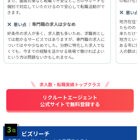
また、面接対策など転職で不安なところのサポートも
の紹介も多
個別で対応していただけるので安心して転職活動がで
きます。
悪い点
地方在住で
｜専門職の求人は少なめ
悪い点
たものの「
好条件の求人が多く、求人数も多いため、求職側とし
来ただけで
ては助かるサービスではありますが、専門職の求人に
地方といっ
ついてはやや少なめでした。分野に特化した求人でな
ある市に住
くても、今までの経験を活かせる現場で働ければよい
人の数は大
という方は問題ないかもしれません。
求人数・転職実績トップクラス
リクルートエージェント
公式サイトで無料登録する
ビズリーチ