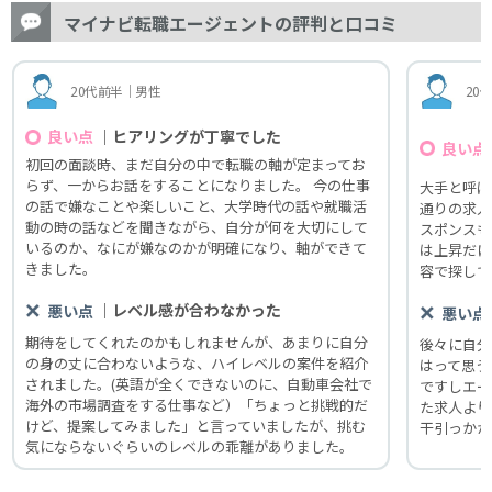
マイナビ転職エージェントの評判と口コミ
20代前半｜男性
20
｜ヒアリングが丁寧でした
良い点
良い点
初回の面談時、まだ自分の中で転職の軸が定まってお
らず、一からお話をすることになりました。 今の仕事
大手と呼ば
の話で嫌なことや楽しいこと、大学時代の話や就職活
通りの求人
動の時の話などを聞きながら、自分が何を大切にして
スポンスも
いるのか、なにが嫌なのかが明確になり、軸ができて
は上昇だけ
きました。
容で探して
｜レベル感が合わなかった
悪い点
悪い点
期待をしてくれたのかもしれませんが、あまりに自分
後々に自分
の身の丈に合わないような、ハイレベルの案件を紹介
はって思う
されました。(英語が全くできないのに、自動車会社で
ですしエー
海外の市場調査をする仕事など）「ちょっと挑戦的だ
た求人より
けど、提案してみました」と言っていましたが、挑む
干引っかか
気にならないぐらいのレベルの乖離がありました。