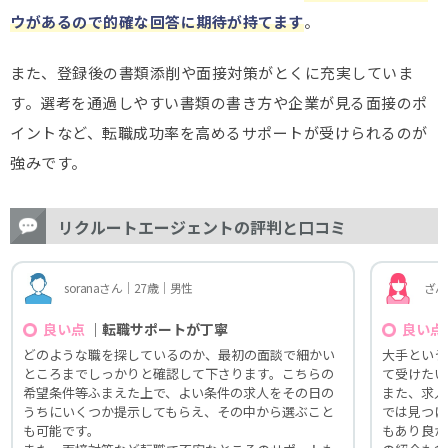
ウがあるので的確な回答に期待が持てます
。
また、登録後の書類添削や面接対策がとくに充実していま
す。選考を通過しやすい書類の書き方や企業が見る面接のポ
イントなど、転職成功率を高めるサポートが受けられるのが
強みです。
リクルートエージェントの評判と口コミ
soranaさん｜27歳｜男性
ざん
｜転職サポートが丁寧
良い点
良い点
どのような職を探しているのか、最初の面談で細かい
大手という
ところまでしっかりと確認して下さります。こちらの
て受けたい
希望条件等ふまえた上で、よい条件の求人をその日の
また、求人
うちにいくつか提示してもらえ、その中から選ぶこと
では見つけ
も可能です。
もあり良か