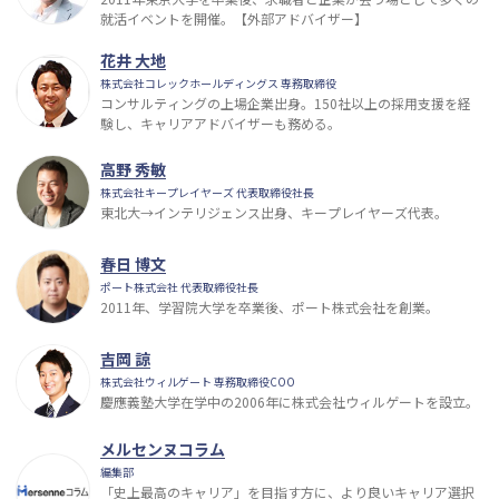
就活イベントを開催。【外部アドバイザー】
花井 大地
株式会社コレックホールディングス 専務取締役
コンサルティングの上場企業出身。150社以上の採用支援を経
験し、キャリアアドバイザーも務める。
高野 秀敏
株式会社キープレイヤーズ 代表取締役社長
東北大→インテリジェンス出身、キープレイヤーズ代表。
春日 博文
ポート株式会社 代表取締役社長
2011年、学習院大学を卒業後、ポート株式会社を創業。
吉岡 諒
株式会社ウィルゲート 専務取締役COO
慶應義塾大学在学中の2006年に株式会社ウィルゲートを設立。
メルセンヌコラム
編集部
「史上最高のキャリア」を目指す方に、より良いキャリア選択