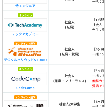
一括：316
侍エンジニア
オンライン
【16週間
社会人
社会人：52
(転職)
学生：515
テックアカデミー
オンライン+通学
社会人
【6ヶ月
(転職・就職)
一括：572
デジタルハリウッドSTUDIO
オンライン
【6ヶ月
社会人
一括：363
(副業・フリーランス)
無料カウ
受講で10
CodeCamp
オンライン+通学
【6ヶ月
社会人/大学生
一括：572