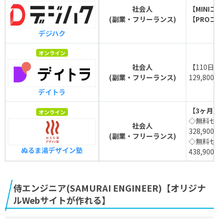
社会人
【MINI
(副業・フリーランス)
【PROコ
デジハク
オンライン
社会人
【110日
(副業・フリーランス)
129,800
デイトラ
【3ヶ月
オンライン
◇無料セ
社会人
328,900
(副業・フリーランス)
◇無料セ
ぬるま湯デザイン塾
438,900
侍エンジニア(SAMURAI ENGINEER)【オリジナ
ルWebサイトが作れる】