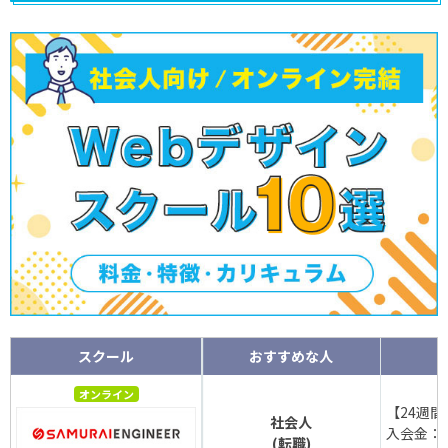
スクール
おすすめな人
オンライン
【24週間
社会人
入会金：9
(転職)