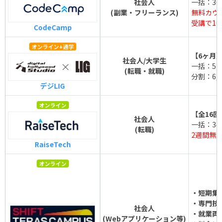
社会人
一括：363
(副業・フリーランス)
無料カウ
受講で10
CodeCamp
オンライン+通学
【6ヶ月
社会人/大学生
一括：572
(転職・就職)
分割：6,1
デジLIG
オンライン
【全16回
社会人
一括：348
(転職)
2週間無
RaiseTech
オンライン
・短期集中
・専門技術
社会人
・就業両立
(Webアプリケーション等)