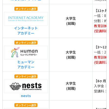
オンライン+通学
【12ヶ月
一括：835
大学生
分割：約2
(就職)
教育訓練
インターネット
(受講料80
アカデミー
オンライン+通学
【3～12
大学生
一括：209
(就職)
教育訓練
ヒューマン
(受講料70
アカデミー
オンライン+通学
【6ヶ月
大学生
入学金：5
(就職)
受講料：27
nests
オンライン+通学