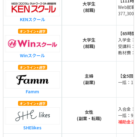
【111時
大学生
Web就
(就職)
377,300
KENスクール
オンライン+通学
【65時間
大学生
入学金：1
(就職)
受講料：26
教材費：14
Winスクール
オンライン+通学
主婦
【全5回
(副業)
一括：173
Famm
オンライン+通学
入会金：35
女性
一括：93,
(副業・転職)
補助金活
SHElikes