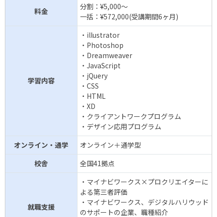
分割：¥5,000〜
料金
一括：¥572,000(受講期間6ヶ月)
・illustrator
・Photoshop
・Dreamweaver
・JavaScript
・jQuery
学習内容
・CSS
・HTML
・XD
・クライアントワークプログラム
・デザイン応用プログラム
オンライン・通学
オンライン＋通学型
校舎
全国41拠点
・マイナビワークス×プロクリエイターに
よる第三者評価
・マイナビワークス、デジタルハリウッド
就職支援
のサポートの企業、職種紹介