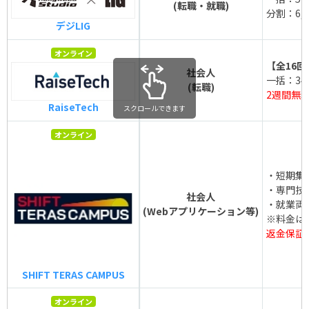
(転職・就職)
分割：6,1
デジLIG
オンライン
【全16回
社会人
一括：348
(転職)
2週間無
RaiseTech
スクロールできます
オンライン
・短期集中
・専門技術
社会人
・就業両立
(Webアプリケーション等)
※料金は
返金保証
SHIFT TERAS CAMPUS
オンライン