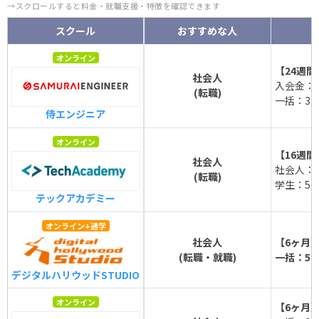
→スクロールすると料金・就職支援・特徴を確認できます
スクール
おすすめな人
オンライン
【24週間
社会人
入会金：9
(転職)
一括：316
侍エンジニア
オンライン
【16週間
社会人
社会人：52
(転職)
学生：515
テックアカデミー
オンライン+通学
社会人
【6ヶ月
(転職・就職)
一括：572
デジタルハリウッドSTUDIO
オンライン
【6ヶ月