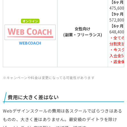
【6ヶ月
475,600
【9ヶ月
572,800
オンライン
【6ヶ月
女性向け
648,400
(副業・フリーランス)
・全てのコ
WEBCOACH
分割支払
・今スグ
入会金50,
・返金保
※キャンペーンや料金は変更になってる可能性があります
費用に大きく差はない
Webデザインスクールの費用は各スクールでばらつきはある
ものの、大きく差はありません。最安級のデイトラを除け