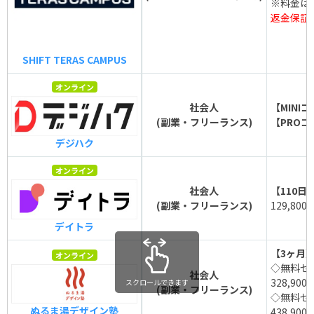
※料金は
返金保証
SHIFT TERAS CAMPUS
オンライン
社会人
【MINI
(副業・フリーランス)
【PROコ
デジハク
オンライン
社会人
【110日
(副業・フリーランス)
129,800
デイトラ
【3ヶ月
オンライン
◇無料セ
社会人
328,900
スクロールできます
(副業・フリーランス)
◇無料セ
ぬるま湯デザイン塾
438,900