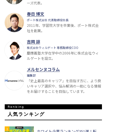
ーズ代表。
春日 博文
ポート株式会社 代表取締役社長
2011年、学習院大学を卒業後、ポート株式会
社を創業。
吉岡 諒
株式会社ウィルゲート 専務取締役COO
慶應義塾大学在学中の2006年に株式会社ウィ
ルゲートを設立。
メルセンヌコラム
編集部
「史上最高のキャリア」を目指す方に、より良
いキャリア選択や、悩み解消の一助になる情報
をお届けすることを目指しています。
人気ランキング
ホワイト企業ランキング351選！転