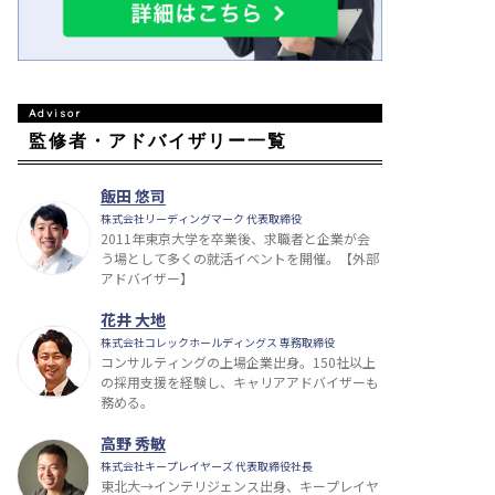
監修者・アドバイザリー一覧
飯田 悠司
株式会社リーディングマーク 代表取締役
2011年東京大学を卒業後、求職者と企業が会
う場として多くの就活イベントを開催。【外部
アドバイザー】
花井 大地
株式会社コレックホールディングス 専務取締役
コンサルティングの上場企業出身。150社以上
の採用支援を経験し、キャリアアドバイザーも
務める。
高野 秀敏
株式会社キープレイヤーズ 代表取締役社長
東北大→インテリジェンス出身、キープレイヤ