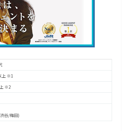
代
以上 ※1
上 ※2
渋谷/梅田)