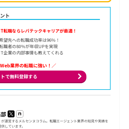
ェント
IT転職ならレバテックキャリアが最適！
希望先への転職成功率は96％！
転職者の80％が年収UPを実現
IT企業の内部事情も教えてくれる
・Web業界の転職に強い！／
イトで無料登録する
集部
」が運営するメルセンヌコラム。転職エージェント業界の知見や実績を
提供しています。