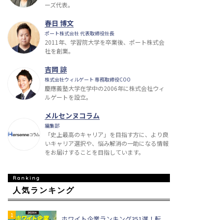
ーズ代表。
春日 博文
ポート株式会社 代表取締役社長
2011年、学習院大学を卒業後、ポート株式会
社を創業。
吉岡 諒
株式会社ウィルゲート 専務取締役COO
慶應義塾大学在学中の2006年に株式会社ウィ
ルゲートを設立。
メルセンヌコラム
編集部
「史上最高のキャリア」を目指す方に、より良
いキャリア選択や、悩み解消の一助になる情報
をお届けすることを目指しています。
人気ランキング
ホワイト企業ランキング351選！転