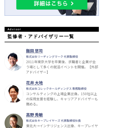
監修者・アドバイザリー一覧
飯田 悠司
株式会社リーディングマーク 代表取締役
2011年東京大学を卒業後、求職者と企業が会
う場として多くの就活イベントを開催。【外部
アドバイザー】
花井 大地
株式会社コレックホールディングス 専務取締役
コンサルティングの上場企業出身。150社以上
の採用支援を経験し、キャリアアドバイザーも
務める。
高野 秀敏
株式会社キープレイヤーズ 代表取締役社長
東北大→インテリジェンス出身、キープレイヤ