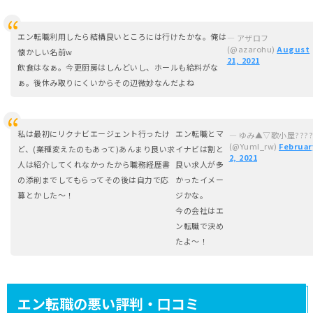
エン転職利用したら結構良いところには行けたかな。俺は
— アザロフ
(@azarohu)
August
懐かしい名前w
21, 2021
飲食はなぁ。今更厨房はしんどいし、ホールも給料がな
ぁ。後休み取りにくいからその辺微妙なんだよね
私は最初にリクナビエージェント行ったけ
エン転職とマ
— ゆみ▲▽歌小屋????
(@YumI_rw)
Februar
ど、(業種変えたのもあって)あんまり良い求
イナビは割と
2, 2021
人は紹介してくれなかったから職務経歴書
良い求人が多
の添削までしてもらってその後は自力で応
かったイメー
募とかした〜！
ジかな。
今の会社はエ
ン転職で決め
たよ〜！
エン転職の悪い評判・口コミ