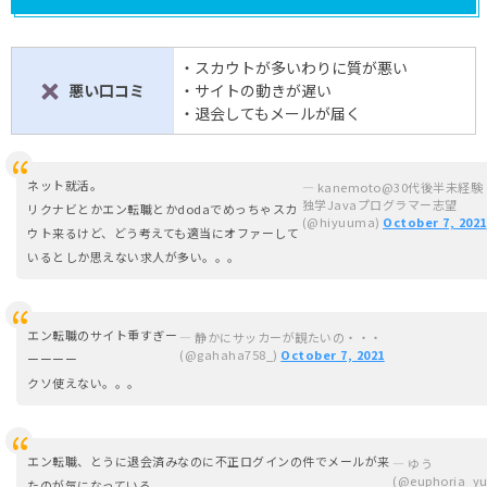
・スカウトが多いわりに質が悪い
悪い口コミ
・サイトの動きが遅い
✘
・退会してもメールが届く
ネット就活。
— kanemoto@30代後半未経験
独学Javaプログラマー志望
リクナビとかエン転職とかdodaでめっちゃスカ
(@hiyuuma)
October 7, 2021
ウト来るけど、どう考えても適当にオファーして
いるとしか思えない求人が多い。。。
エン転職のサイト重すぎー
— 静かにサッカーが観たいの・・・
(@gahaha758_)
October 7, 2021
ーーーー
クソ使えない。。。
エン転職、とうに退会済みなのに不正ログインの件でメールが来
— ゆう
(@euphoria_yu
たのが気になっている。