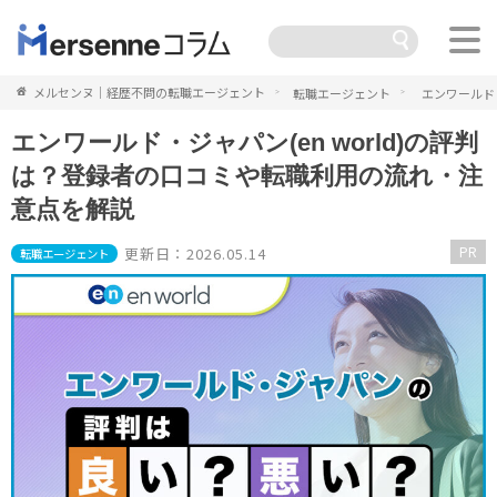
メルセンヌ｜経歴不問の転職エージェント
転職エージェント
エンワールド
エンワールド・ジャパン(en world)の評判
は？登録者の口コミや転職利用の流れ・注
意点を解説
PR
更新日：2026.05.14
転職エージェント