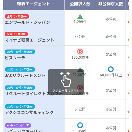
転職エージェント
公開求人数
非公開求人数
総
△
全年代・年収UP
非公表
1,299件
★
エンワールド・ジャパン
全年代・未経験
非公開
非公開
★
マイナビ転職エージェント
◎
30代・40代・年収UP
非公開
★
ビズリーチ
185,939件
▲
◯
30代・40代・年収UP
22,667件
★
JACリクルートメント
60,000件以上
◎
30代・40代・年収UP
非公開
スクロールできます
★
リクルートダイレクトスカウト
553,053件
30代・40代・年収UP
非公開
非公開
★
アクシスコンサルティング
◯
Web・エンジニア
非公開
★
レバテックキャリア
50,850件