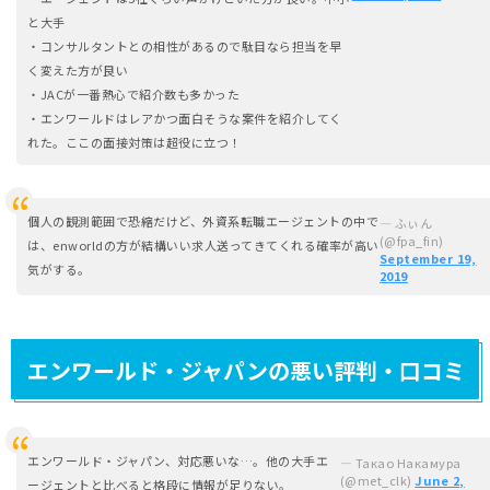
と大手
・コンサルタントとの相性があるので駄目なら担当を早
く変えた方が良い
・JACが一番熱心で紹介数も多かった
・エンワールドはレアかつ面白そうな案件を紹介してく
れた。ここの面接対策は超役に立つ！
個人の観測範囲で恐縮だけど、外資系転職エージェントの中で
— ふぃん
(@fpa_fin)
は、enworldの方が結構いい求人送ってきてくれる確率が高い
September 19,
気がする。
2019
エンワールド・ジャパンの悪い評判・口コミ
エンワールド・ジャパン、対応悪いな…。他の大手エ
— Такао Накамура
(@met_clk)
June 2,
ージェントと比べると格段に情報が足りない。