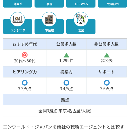
おすすめ年代
公開求人数
非公開求人数
△
△
◎
1,299件
非公表
20代～50代
ヒアリング力
提案力
サポート
◯
◯
◯
3.3/5点
3.4/5点
3.6/5点
拠点
全国3拠点(東京/名古屋/大阪)
エンワールド・ジャパンを他社の転職エージェントと比較す