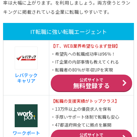
率は大幅に上がります。を利用しましょう。両方使うとラン
インターネット
カバー
610万円(
↑
)
WEB業界
キングに掲載されている企業に転職しやすいです。
ID
608万円(
↑
)
情報処理サービス(SI)
ホールディングス
IT転職に強い転職エージェント
ワールド
603万円(
↑
)
ソフトウェア業界
【IT、WEB業界希望ならまず登録】
ホールディングス
・希望先への転職成功率は96％！
協立電機
603万円(
↑
)
情報処理サービス(SI)
・IT企業の内部事情も教えてくれる
・転職者の80％が年収UPを実現
ベース
603万円(
↓
)
情報処理サービス(SI)
レバテック
公式サイトで
キャリア
無料登録する
コムチュア
600万円(
↓
)
情報処理サービス(SI)
GMO
インターネット
【転職の支援実績がトップクラス】
599万円(
↑
)
インターネット
WEB業界
・13万件以上の優良求人を保有
・手厚いサポート体制で転職も安心
ディーエムエス
590万円(
↓
)
情報処理サービス(SI)
・47都道府県全てに拠点を展開
ハイマックス
589万円(
↑
)
情報処理サービス(SI)
ワークポート
公式サイトで