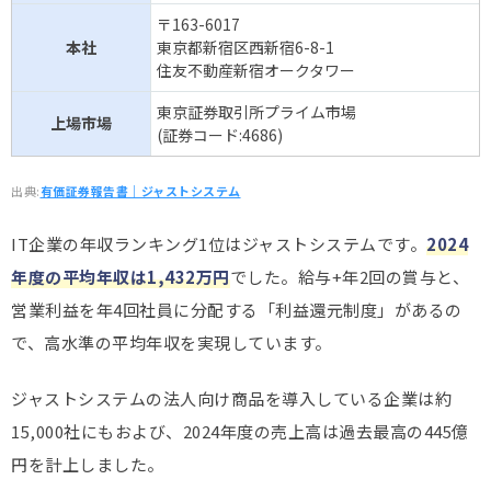
〒163-6017
CIJ
555万円(
↓
)
情報処理サービス(SI)
本社
東京都新宿区西新宿6-8-1
住友不動産新宿オークタワー
インターネット
オールアバウト
550万円(
↓
)
WEB業界
東京証券取引所プライム市場
上場市場
(証券コード:4686)
インターネット
じげん
548万円(
↑
)
WEB業界
出典:
有価証券報告書｜ジャストシステム
ビー・エム・エル
539万円(
↓
)
ソフトウェア業界
IT企業の年収ランキング1位はジャストシステムです。
2024
デジタル
インフォメーション
535万円(
↓
)
情報処理サービス(SI)
年度の平均年収は1,432万円
でした。給与+年2回の賞与と、
テクノロジー
営業利益を年4回社員に分配する「利益還元制度」があるの
で、高水準の平均年収を実現しています。
KSK
532万円(
↑
)
情報処理サービス(SI)
ベガ
インターネット
ジャストシステムの法人向け商品を導入している企業は約
532万円(
↑
)
コーポレーション
WEB業界
15,000社にもおよび、2024年度の売上高は過去最高の445億
システムリサーチ
529万円(
↑
)
情報処理サービス(SI)
円を計上しました。