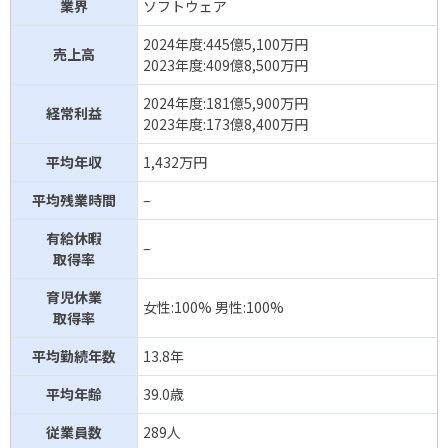
インターネット
業界
ソフトウェア
ジェイフロンティア
573万円(
↓
)
WEB業界
2024年度:445億5,100万円
売上高
アイ・エス・ビー
572万円(
↓
)
情報処理サービス(SI)
2023年度:409億8,500万円
2024年度:181億5,900万円
ビジョン
571万円(
↑
)
通信インフラ業界
経常利益
2023年度:173億8,400万円
ソフトウェア
569万円(
↑
)
ソフトウェア業界
平均年収
1,432万円
サービス
平均残業時間
–
インターネット
セレス
565万円(
↑
)
WEB業界
有給休暇
–
取得率
エフティグループ
564万円(
↑
)
情報処理サービス(SI)
育児休業
女性:100% 男性:100%
メディカルシステム
取得率
563万円(
↓
)
ソフトウェア業界
ネットワーク
平均勤続年数
13.8年
システムサポート
562万円(
↓
)
情報処理サービス(SI)
平均年齢
39.0歳
インターネット
ゼンリン
558万円(
↑
)
従業員数
289人
WEB業界