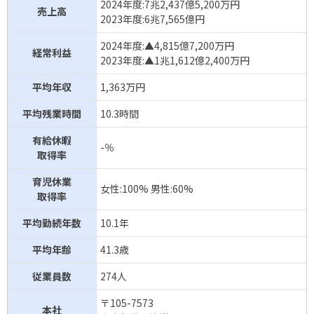
2024年度:7兆2,437億5,200万円
売上高
2023年度:6兆7,565億円
セラク
398万円(
↑
)
情報処理サービス(SI)
2024年度:▲4,815億7,200万円
経常利益
2023年度:▲1兆1,612億2,400万円
平均年収
1,363万円
平均残業時間
10.3時間
有給休暇
-％
取得率
育児休業
女性:100% 男性:60%
取得率
平均勤続年数
10.1年
平均年齢
41.3歳
従業員数
274人
〒105-7573
本社