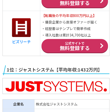
無料登録する
フォーカス
588万円(
↑
)
情報処理サービス(SI)
システムズ
【転職後の平均年収800万円以上】
インターネット
・優良企業から直接オファーが届く
シュッピン
584万円(
↓
)
WEB業界
・経歴書はテンプレで簡単作成
・導入社数は累計34,700社以上
INTLOOP
584万円(
↑
)
情報処理サービス(SI)
ビズリーチ
公式サイトで
MUTOH
無料登録する
581万円(
↑
)
情報処理サービス(SI)
ホールディングス
エヌアイデイ
578万円(
↑
)
情報処理サービス(SI)
1位：ジャストシステム【平均年収:1432万円】
フォーバル
576万円(
↑
)
その他
アイエックス
575万円(
↓
)
情報処理サービス(SI)
ナレッジ
インターネット
ストリーム
574万円(
↑
)
WEB業界
企業名
株式会社ジャストシステム