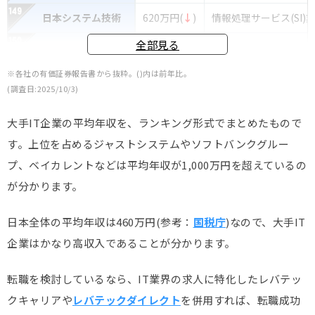
日本システム技術
620万円(
↓
)
情報処理サービス(SI)
全部見る
TDCソフト
619万円(
↓
)
情報処理サービス(SI)
※各社の有価証券報告書から抜粋。()内は前年比。
GMO
(調査日:2025/10/3)
グローバルサイン
618万円(
↑
)
ソフトウェア業界
ホールディングス
大手IT企業の平均年収を、ランキング形式でまとめたもので
インターネット
メディアドゥ
614万円(
↑
)
す。上位を占めるジャストシステムやソフトバンクグルー
WEB業界
プ、ベイカレントなどは平均年収が1,000万円を超えているの
インターネット
バリューコマース
613万円(
↑
)
が分かります。
WEB業界
サン電子
612万円(
↑
)
ハードウェア業界
日本全体の平均年収は460万円(参考：
国税庁
)なので、大手IT
企業はかなり高収入であることが分かります。
ゴルフダイジェスト
インターネット
611万円(
↓
)
オンライン
WEB業界
転職を検討しているなら、IT業界の求人に特化したレバテッ
東計電算
611万円(
↑
)
ソフトウェア業界
クキャリアや
レバテックダイレクト
を併用すれば、転職成功