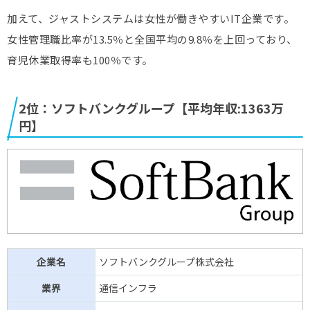
キューブシステム
525万円(
↓
)
情報処理サービス(SI)
加えて、ジャストシステムは女性が働きやすいIT企業です。
インターネット
女性管理職比率が13.5％と全国平均の9.8％を上回っており、
ディップ
524万円(
↓
)
WEB業界
育児休業取得率も100％です。
インターネット
ギークス
511万円(
↓
)
WEB業界
2位：ソフトバンクグループ【平均年収:1363万
SHINKO
508万円(
↑
)
情報処理サービス(SI)
円】
インターネット
NEXYZ.Group
500万円(
↓
)
WEB業界
インターネット
ANYCOLOR
496万円(
↓
)
WEB業界
メンバーズ
490万円(
↑
)
インターネット・WEB
ディーエム
企業名
ソフトバンクグループ株式会社
484万円(
↑
)
インターネット・WEB
ソリューションズ
業界
通信インフラ
東名
447万円(
↓
)
通信インフラ業界