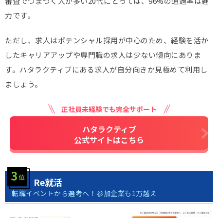
審査でつまづく人が多い20代にとっては、96%の通過率は魅
力です。
ただし、求人はポテンシャル採用が中心のため、経験を活か
したキャリアアップや専門職の求人は少ない傾向にありま
す。ハタラクティブにある求人が自分向きか見極めて利用し
ましょう。
正社員未経験でも完全サポート
ハタラクティブ
公式サイトはこちら
Re就活
転職イベントから選考へ！参加企業も1万越え