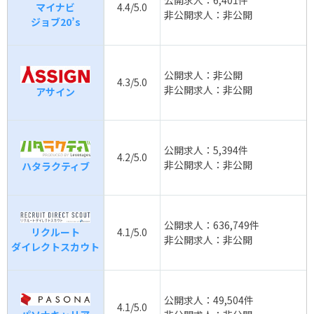
マイナビ
4.4/5.0
非公開求人：非公開
ジョブ20’s
公開求人：非公開
4.3/5.0
非公開求人：非公開
アサイン
公開求人：5,394件
4.2/5.0
非公開求人：非公開
ハタラクティブ
公開求人：636,749件
リクルート
4.1/5.0
非公開求人：非公開
ダイレクトスカウト
公開求人：49,504件
4.1/5.0