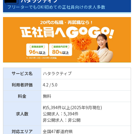
ハタラクティブ
フリーターでもOK!初めての正社員向けの求人多数
サービス名
ハタラクティブ
利用者評価
4.2 / 5.0
料金
無料
約5,394件以上(2025年9月現在)
求人数
公開求人：5,394件
非公開求人：非公開
対応エリア
全国47都道府県