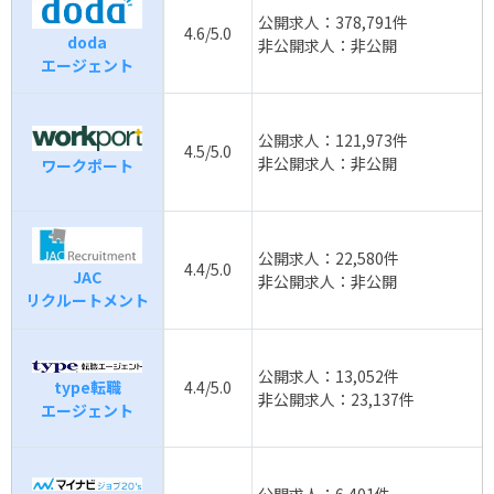
公開求人：378,791件
4.6/5.0
doda
非公開求人：非公開
エージェント
公開求人：121,973件
4.5/5.0
非公開求人：非公開
ワークポート
公開求人：22,580件
4.4/5.0
JAC
非公開求人：非公開
リクルートメント
公開求人：13,052件
type転職
4.4/5.0
非公開求人：23,137件
エージェント
公開求人：6,401件