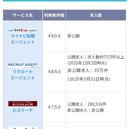
サービス名
利用者評価
求人数
マイナビ転職
4.9/5.0
非公開
エージェント
公開求人：求人数約75万件以上
(2025年12月2日時点)
非公開求人：35万件
リクルート
4.8/5.0
エージェント
(2025年3月31日時点)
公開求人：180,516件
4.7/5.0
非公開求人：非公開
ビズリーチ