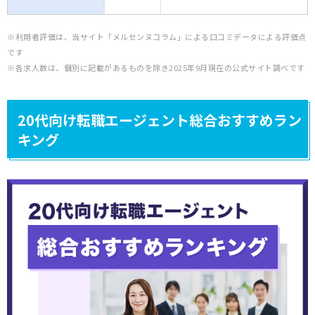
※利用者評価は、当サイト「メルセンヌコラム」による口コミデータによる評価点
です
※各求人数は、個別に記載があるものを除き2025年9月現在の公式サイト調べです
20代向け転職エージェント総合おすすめラン
キング