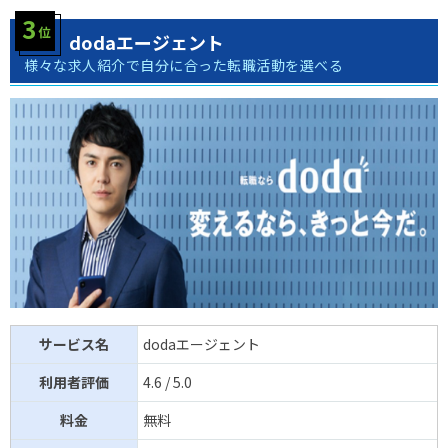
dodaエージェント
様々な求人紹介で自分に合った転職活動を選べる
サービス名
dodaエージェント
利用者評価
4.6 / 5.0
料金
無料