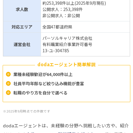
約253,398件以上(2025年9月現在)
求人数
公開求人：253,398件
非公開求人：非公開
対応エリア
全国47都道府県
パーソルキャリア株式会社
運営会社
有料職業紹介事業許可番号
13-ユ-304785
dodaエージェント簡単解説
業種未経験歓迎が64,000件以上
社員平均年齢など絞り込み機能が豊富
転職のやり方を自分で選べる
※2025年9月時点での件数です
dodaエージェントは、未経験の分野へ挑戦したい方や、紹介