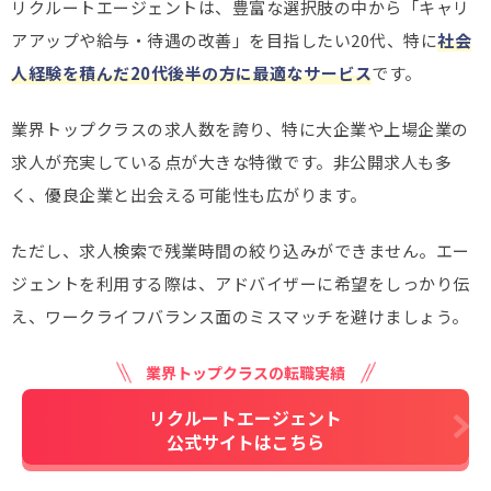
リクルートエージェントは、豊富な選択肢の中から「キャリ
アアップや給与・待遇の改善」を目指したい20代、特に
社会
人経験を積んだ20代後半の方に最適なサービス
です。
業界トップクラスの求人数を誇り、特に大企業や上場企業の
求人が充実している点が大きな特徴です。非公開求人も多
く、優良企業と出会える可能性も広がります。
ただし、求人検索で残業時間の絞り込みができません。エー
ジェントを利用する際は、アドバイザーに希望をしっかり伝
え、ワークライフバランス面のミスマッチを避けましょう。
業界トップクラスの転職実績
リクルートエージェント
公式サイトはこちら