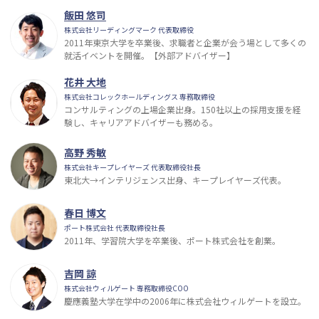
飯田 悠司
株式会社リーディングマーク 代表取締役
2011年東京大学を卒業後、求職者と企業が会う場として多くの
就活イベントを開催。【外部アドバイザー】
花井 大地
株式会社コレックホールディングス 専務取締役
コンサルティングの上場企業出身。150社以上の採用支援を経
験し、キャリアアドバイザーも務める。
高野 秀敏
株式会社キープレイヤーズ 代表取締役社長
東北大→インテリジェンス出身、キープレイヤーズ代表。
春日 博文
ポート株式会社 代表取締役社長
2011年、学習院大学を卒業後、ポート株式会社を創業。
吉岡 諒
株式会社ウィルゲート 専務取締役COO
慶應義塾大学在学中の2006年に株式会社ウィルゲートを設立。