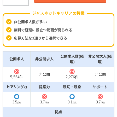
ジャスネットキャリアの特徴
非公開求人数が多い
無料で経理に役立つ動画が見られる
応募方法を2通りから選択できる
公開求人数(経
非公開求人(経
公開求人
非公開求人
理)
理)
◎
◎
非公開
非公開
5,564件
2,276件
ヒアリング力
提案力
親切・親身
サポート
◎
◎
◯
◯
3.5
3.7
3.1
3.7
/5点
/5点
/5点
/5点
拠点