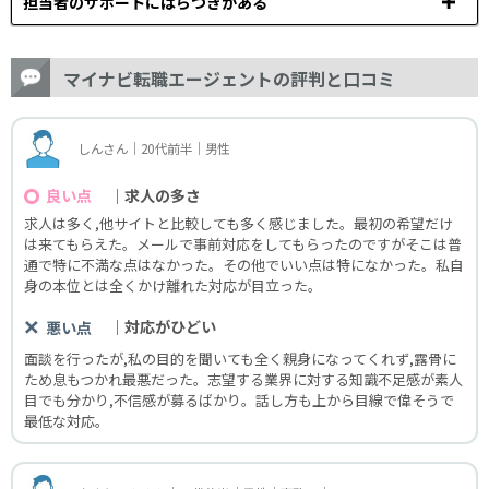
担当者のサポートにばらつきがある
マイナビ転職エージェントの評判と口コミ
しんさん｜20代前半｜男性
｜求人の多さ
良い点
求人は多く,他サイトと比較しても多く感じました。最初の希望だけ
は来てもらえた。メールで事前対応をしてもらったのですがそこは普
通で特に不満な点はなかった。その他でいい点は特になかった。私自
身の本位とは全くかけ離れた対応が目立った。
｜対応がひどい
悪い点
面談を行ったが,私の目的を聞いても全く親身になってくれず,露骨に
ため息もつかれ最悪だった。志望する業界に対する知識不足感が素人
目でも分かり,不信感が募るばかり。話し方も上から目線で偉そうで
最低な対応。