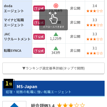
doda
3.4
◎
非公開
公式
13,354件
エージェント
★★★☆☆
マイナビ転職
3.3
非公開
非公開
公式
エージェント
★★★☆☆
スクロールできます
JAC
3.3
△
非公開
公式
1,125件
リクルートメント
★★★☆☆
3.1
△
転職SYNCA
非公開
公式
343件
★★★☆☆
▼ランキング選定基準詳細(タップで開閉)
MS-Japan
経理・総務の転職に強い転職エージェント
★★★☆☆
総合評価3.4