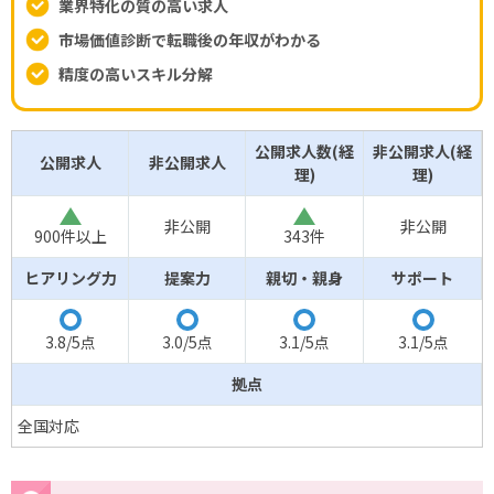
業界特化の質の高い求人
市場価値診断で転職後の年収がわかる
精度の高いスキル分解
公開求人数(経
非公開求人(経
公開求人
非公開求人
理)
理)
△
△
非公開
非公開
900件以上
343件
ヒアリング力
提案力
親切・親身
サポート
◯
◯
◯
◯
3.8/5点
3.0/5点
3.1/5点
3.1/5点
拠点
全国対応