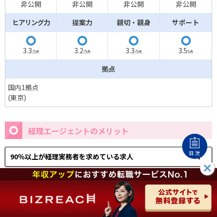
非公開
非公開
非公開
非公開
ヒアリング力
提案力
親切・親身
サポート
◯
◯
◯
◯
3.3
3.2
3.3
3.5
/5点
/5点
/5点
5点
拠点
国内1拠点
(東京)
経理エージェントのメリット
目次
90％以上が経理実務者を求めている求人
経理に詳しい転職エージェントが担当する
経理エージェントのデメリット