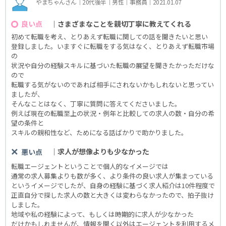
やまちゃんさん｜20代後半｜男性｜事務員｜2021.01.07
｜さまざまなことを親切丁寧に教えてくれる
良い点
初めて転職を考え、とりあえず転職に関しての話を聞きたいと思い
登録しました。いますぐに転職をする気はなく、とりあえず転職市場
の
状況や自分の経験スキルに基づいた転職の展望を聞きたかっただけな
ので
転職する気がないのであれば相手にされないかもしれないと思ってい
ましたが、
そんなことはなく、丁寧に質問に答えてくださいました。
例えば現在の転職至上の状況・例年と比較しての求人の数・自分の希
望の条件と
スキルの親和性など、ためになる話ばかりで助かりました。
｜求人が想像よりも少なかった
悪い点
転職エージェントということで個人的なイメージでは
通常の求人募集よりも数が多く、より条件の良い求人が集まっている
というイメージでしたが、自身の経験に基づく求人紹介は10件程度で
正直自分で探した求人の数と大きくは変わらなかったので、拍子抜け
しました。
地域や私の経験によって、もしくは時期的に求人が少なかった
だけかもしれませんが、情報を聞く以外はエージェントを利用するメ