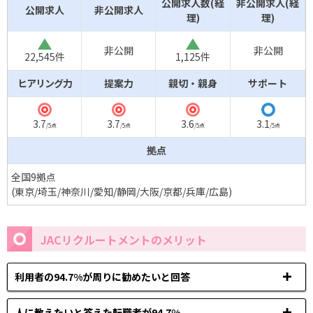
公開求人数(経
非公開求人(経
公開求人
非公開求人
理)
理)
△
△
非公開
非公開
22,545件
1,125件
ヒアリング力
提案力
親切・親身
サポート
◎
◎
◎
◯
3.7
3.7
3.6
3.1
/5点
/5点
/5点
/5点
拠点
全国9拠点
(東京/埼玉/神奈川/愛知/静岡/大阪/京都/兵庫/広島)
JACリクルートメントのメリット
利用者の94.7%が周りに勧めたいと回答
人に教えたいと答えた転職者が94.7%