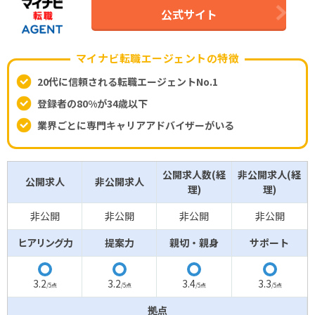
公式サイト
マイナビ転職エージェントの特徴
20代に信頼される転職エージェントNo.1
登録者の80%が34歳以下
業界ごとに専門キャリアアドバイザーがいる
公開求人数(経
非公開求人(経
公開求人
非公開求人
理)
理)
非公開
非公開
非公開
非公開
ヒアリング力
提案力
親切・親身
サポート
◯
◯
◯
◯
3.2
3.2
3.4
3.3
/5点
/5点
/5点
/5点
拠点