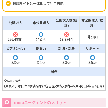
転職サイトと一体化して利用可能
公開求人数(経
非公開求人(経
公開求人
非公開求人
理)
理)
◎
◎
◯
非公開
256,488件
非公開
13,354件
ヒアリング力
提案力
親切・親身
サポート
◯
◯
◯
◯
3.3
3.2
3.3
3.5
/5点
/5点
/5点
/5点
拠点
全国12拠点
(東京/札幌/仙台/横浜/静岡/名古屋/大阪/京都/神戸/岡山/広島/福岡)
dodaエージェントのメリット