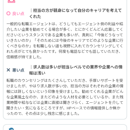
｜担当の方が親身になって自分のキャリアを考えて
良い点
くれた
一般的な転職エージェントは、どうしてもエージェント側の利益や紹
介したい企業を勧めてくる場合が多く、とにかくどんどん応募してく
ださいというスタンスである企業も多いが、真剣に「今後どうなって
いきたいのか」「そのためには今後のキャリアでどのような企業に行
くべきなのか」を転職しない道も視野に入れてカウンセリングしてく
れた点がとても良かったです。何度も電話などでも話していただき、
信頼感が持てました。
｜求人数は多いが担当レベルでの業界や企業への情
悪い点
報は浅い
転職のカウンセリングはたくさんしていただき、手厚いサポートを受
けましたが、やはり求人数が多い分、担当の方はそれぞれの企業の情
報には詳しくないという印象を受けました。勧めてくれる企業がどん
な企業風土なのか、またどのような人材を必要としているか、また残
業時間や給与などは企業に直接は聞きづらく、エージェントを介して
聞きたい・気になるところですが、HPベースでの情報提供しか無か
ったので、その点は少し残念に感じました。