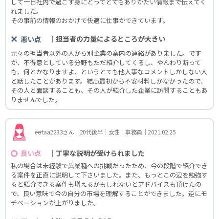
して一日社内で過ごす身にとってとてもありがたい情報まで伝えてく
れました。
その事前の情報のおかげで快適に仕事ができています。
｜担当者の力量によるところが大きい
悪い点
元々の担当者以外の人から別企業の案内の連絡がありました。です
が、不得意としている分野もただ紹介してくるし、やんわり断って
も、何とかなりますよ、というとても他人事なコメントしかしない人
と話したことがあります。結局最初から不安材料しかなかったので、
その人と面談することも、その人が紹介した企業に訪問することもあ
りませんでした。
eertaa2233さん｜20代後半｜女性｜事務員｜2021.02.25
｜丁寧な説明が受けられました
良い点
私の場合は未経験で異業種への挑戦だったため、今の段階で紹介でき
る案件を正直に説明して下さいました。また、もっとこの辺を勉強す
ると紹介できる案件も増えるかもしれないとアドバイスも頂けたの
で、良い意味で今の自分の市場を理解することができました。逆にモ
チベーションが上がりました。