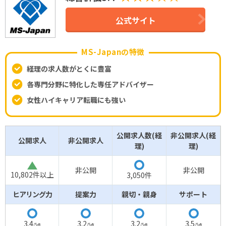
公式サイト
MS-Japanの特徴
経理の求人数がとくに豊富
各専門分野に特化した専任アドバイザー
女性ハイキャリア転職にも強い
公開求人数(経
非公開求人(経
公開求人
非公開求人
理)
理)
△
◯
非公開
非公開
10,802件以上
3,050件
ヒアリング力
提案力
親切・親身
サポート
◯
◯
◯
◯
3.4
3.2
3.2
3.5
/5点
/5点
/5点
/5点