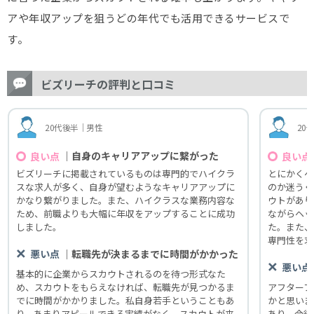
アや年収アップを狙うどの年代でも活用できるサービスで
す。
ビズリーチの評判と口コミ
20代後半｜男性
20
｜自身のキャリアアップに繋がった
良い点
良い点
ビズリーチに掲載されているものは専門的でハイクラ
とにかくヘ
スな求人が多く、自身が望むようなキャリアアップに
のか迷うぐ
かなり繋がりました。また、ハイクラスな業務内容な
ウトがあり
ため、前職よりも大幅に年収をアップすることに成功
ながらヘッ
しました。
た。また、
専門性を求
｜転職先が決まるまでに時間がかかった
悪い点
悪い点
基本的に企業からスカウトされるのを待つ形式なた
め、スカウトをもらえなければ、転職先が見つかるま
アフターフ
でに時間がかかりました。私自身若手ということもあ
かと思いま
り、あまりアピールできる実績がなく、スカウトが来
あり、今後