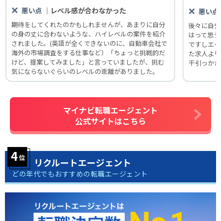
｜レベル感が合わなかった
悪い点
悪い点
期待をしてくれたのかもしれませんが、あまりに自分
後々に自分
の身の丈に合わないような、ハイレベルの案件を紹介
はって思う
されました。(英語が全くできないのに、自動車会社で
ですしエー
海外の市場調査をする仕事など）「ちょっと挑戦的だ
た求人より
けど、提案してみました」と言っていましたが、挑む
干引っかか
気にならないぐらいのレベルの乖離がありました。
マイナビ転職エージェント
公式サイトはこちら
リクルートエージェント
どの年代でもおすすめの転職エージェント