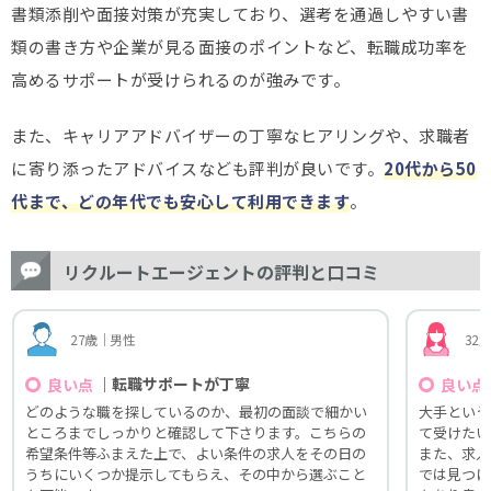
書類添削や面接対策が充実しており、選考を通過しやすい書
類の書き方や企業が見る面接のポイントなど、転職成功率を
高めるサポートが受けられるのが強みです。
また、キャリアアドバイザーの丁寧なヒアリングや、求職者
に寄り添ったアドバイスなども評判が良いです。
20代から50
代まで、どの年代でも安心して利用できます
。
リクルートエージェントの評判と口コミ
27歳｜男性
32
｜転職サポートが丁寧
良い点
良い点
どのような職を探しているのか、最初の面談で細かい
大手という
ところまでしっかりと確認して下さります。こちらの
て受けたい
希望条件等ふまえた上で、よい条件の求人をその日の
また、求人
うちにいくつか提示してもらえ、その中から選ぶこと
では見つけ