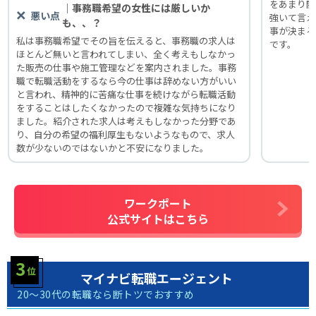
をあまり閲
｜事務職希望の女性には厳しいか
悪い点
強いて言え
も、、？
事が決まる
私は事務職希望でその旨を伝えると、事務職の求人は
です。
ほとんど無いと言われてしまい、全く考えもしなかっ
た販売の仕事や施工管理などを案内されました。事務
職で転職活動をするなら今の仕事は辞めない方がいい
と言われ、精神的に苦痛な仕事を続けながら転職活動
をすることはしたくなかったので複雑な気持ちになり
ました。紹介された求人は考えもしなかった分野であ
り、自分の希望の福利厚生もないようなもので、求人
数が少ないのではないかと不安になりました。
ワークポート
公式サイトはこちら
マイナビ転職エージェント
20～30代の転職なら断トツでおすすめ