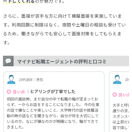
ートしてくれる
のが魅力です。
さらに、面接が苦手な方に向けて模擬面接を実施していま
す。利用回数に制限はなく、夜間や土曜日の相談も受けてい
るため、働きながらでも安心して面接対策をしてもらえま
す。
マイナビ転職エージェントの評判と口コミ
20代前半｜男性
20
｜ヒアリングが丁寧でした
良い点
良い点
初回の面談時、まだ自分の中で転職の軸が定まってお
らず、一からお話をすることになりました。 今の仕事
大手と呼ば
の話で嫌なことや楽しいこと、大学時代の話や就職活
通りの求人
動の時の話などを聞きながら、自分が何を大切にして
スポンスも
いるのか、なにが嫌なのかが明確になり、軸ができて
は上昇だけ
きました。
容で探して