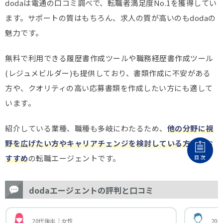
dodaは電通の口コミ調べで、転職者満足度No.1を獲得してい
ます。サポートの質はもちろん、求人の質が高いのもdodaの
魅力です。
無料で利用できる履歴書作成ツールや職務経歴書作成ツール
(レジュメビルダー)も提供しており、書類作成に不安がある
方や、クオリティの高い応募書類を作成したい方にも適して
います。
紹介している業種、職種も多岐にわたるため、
他の分野に視
野を広げたい方やキャリアチェンジを検討している方にもお
すすめ
の転職エージェントです。
目次
dodaエージェントの評判と口コミ
20代後半｜女性
20