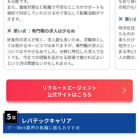
も可能です。
もあり良か
また、面接対策など転職で不安なところのサポートも
の紹介も多
個別で対応していただけるので安心して転職活動がで
きます。
悪い点
地方在住で
｜専門職の求人は少なめ
悪い点
たものの「
好条件の求人が多く、求人数も多いため、求職側とし
来ただけで
ては助かるサービスではありますが、専門職の求人に
地方といっ
ついてはやや少なめでした。分野に特化した求人でな
ある市に住
くても、今までの経験を活かせる現場で働ければよい
人の数は大
という方は問題ないかもしれません。
リクルートエージェント
公式サイトはこちら
レバテックキャリア
IT・Web業界の転職に最もおすすめ