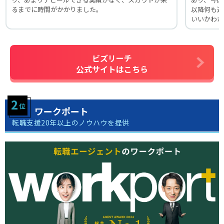
るまでに時間がかかりました。
以降何も連
いいかわか
ビズリーチ
公式サイトはこちら
ワークポート
転職支援20年以上のノウハウを提供