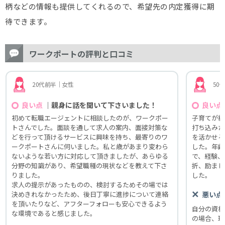
柄などの情報も提供してくれるので、希望先の内定獲得に期
待できます。
ワークポートの評判と口コミ
20代前半｜女性
50
｜親身に話を聞いて下さいました！
良い点
良い点
初めて転職エージェントに相談したのが、ワークポー
子育てが終
トさんでした。面談を通して求人の案内、面接対策な
打ち込みた
どを行って頂けるサービスに興味を持ち、最寄りのワ
を活かせる
ークポートさんに伺いました。私と歳があまり変わら
した。年齢
ないような若い方に対応して頂きましたが、あらゆる
で、経験、
分野の知識があり、希望職種の現状などを教えて下さ
折、励まし
りました。
した。
求人の提示があったものの、検討するためその場では
決めきれなかったため、後日丁寧に進捗について連絡
悪い点
を頂いたりなど、アフターフォローも安心できるよう
自分の資格
な環境であると感じました。
の場合、珍