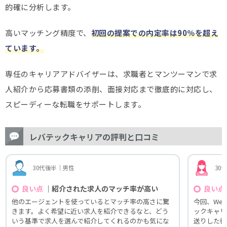
的確に分析します。
高いマッチング精度で、
初回の提案での内定率は90％を超え
ています。
専任のキャリアアドバイザーは、求職者とマンツーマンで求
人紹介から応募書類の添削、面接対応まで徹底的に対応し、
スピーディーな転職をサポートします。
レバテックキャリアの評判と口コミ
30代後半｜男性
30
｜紹介された求人のマッチ率が高い
良い点
良い点
他のエージェントを使っているとマッチ率の高さに驚
今回、We
きます。よく希望に近い求人を紹介できるなと、どう
ックキャリ
いう基準で求人を選んで紹介してくれるのかも気にな
送りした後