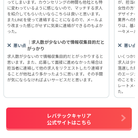
ってしまいます。カウンセリングの時間も他社とも特
が、担当の
に変わっているように感じないので、マッチする求人
女性の方で
を紹介してもらいたいならこちらは良いと思います。
デザイナー
またLINEを使って連絡することになるので、メールよ
業界への知
り改まった感じがせずに気楽に連絡ができるのもよか
りは、基本
った。
一々メール
｜求人数が少ないので情報収集目的だと
悪い点
悪い点
がっかり
求人数が少ないので情報収集目的だとがっかりすると
いくつか求
思います。また、応募して面接に進めなかった場合は
求人は少な
担当者に連絡して他の求人をリクエストしたり連絡す
落選した際
ることが他社より多かったように思います。その手間
のエージェ
が気にならなければよいサービスだと思います。
のことをご
レートメー
た。
レバテックキャリア
公式サイトはこちら