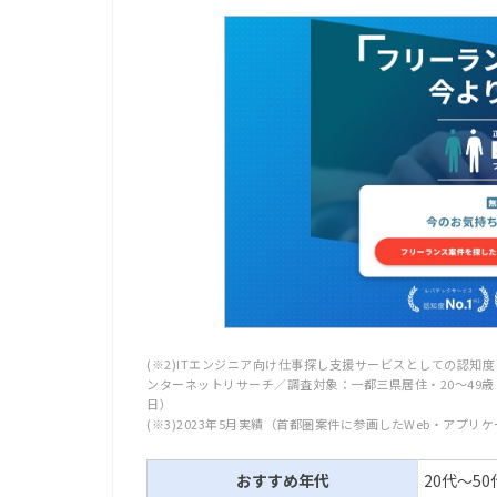
(※2)ITエンジニア向け仕事探し支援サービスとしての認知度
ンターネットリサーチ／調査対象：一都三県居住・20〜49歳・男
日）
(※3)2023年5月実績（首都圏案件に参画したWeb・アプ
おすすめ年代
20代～50