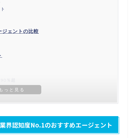
率
イト
ージェントの比較
ト
90％超
業界認知度No.1のおすすめエージェント