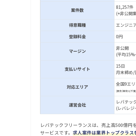
81,257件
案件数
(+非公開案
得意職種
エンジニ
登録料金
0円
非公開
マージン
(平均15%
15日
支払いサイト
月末締め/
全国9エリ
対応エリア
(東京/神奈川/千葉
レバテッ
運営会社
(レバレジ
レバテックフリーランスは、売上高500億円
サービスです。
求人案件は業界トップクラス