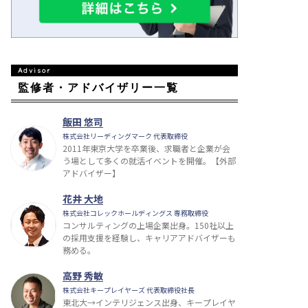
監修者・アドバイザリー一覧
飯田 悠司
株式会社リーディングマーク 代表取締役
2011年東京大学を卒業後、求職者と企業が会
う場として多くの就活イベントを開催。【外部
アドバイザー】
花井 大地
株式会社コレックホールディングス 専務取締役
コンサルティングの上場企業出身。150社以上
の採用支援を経験し、キャリアアドバイザーも
務める。
高野 秀敏
株式会社キープレイヤーズ 代表取締役社長
東北大→インテリジェンス出身、キープレイヤ