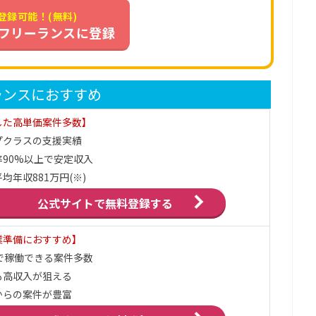
登録可能！(無料)
フリーランスに登録
ランスにおすすめ
した高単価案件多数】
プクラスの支援実績
90%以上で安定収入
均年収881万円(※)
公式サイトで
無料登録する
業準備におすすめ】
で稼働できる案件多数
も高収入が狙える
からの案件が豊富