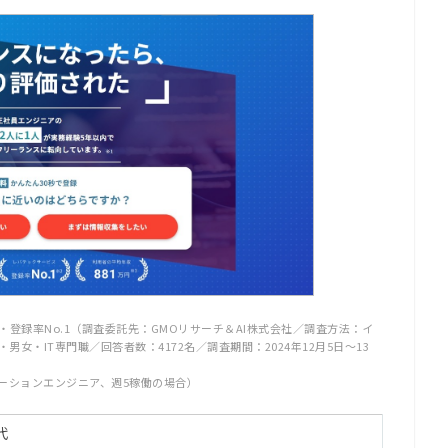
・登録率No.1（調査委託先：GMOリサーチ＆AI株式会社／調査方法：イ
女・IT専門職／回答者数：4172名／調査期間：2024年12月5日～13
リケーションエンジニア、週5稼働の場合）
代