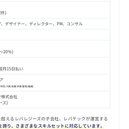
件)
ア、デザイナー、ディレクター、PM、コンサル
～20％)
翌月15日払い
ア
/埼玉/大阪/兵庫/京都/愛知/福岡)
ク株式会社
ーズ)
を超えるレバレジーズの子会社、レバテックが運営する
を誇り、さまざまなスキルセットに対応しています。