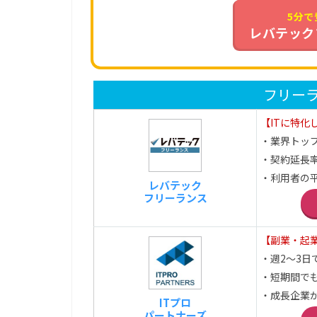
5分で
レバテック
フリー
【ITに特化
・業界トッ
・契約延長率
・利用者の平
レバテック
フリーランス
【副業・起
・週2～3日
・短期間で
・成長企業
ITプロ
パートナーズ