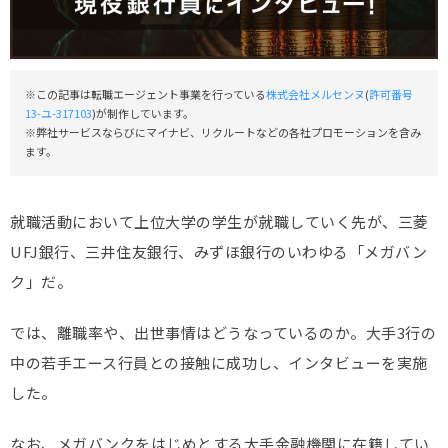
※この記事は転職エージェント事業を行っている
株式会社メルセンヌ
(
許可番号
13-ユ-317103
)が制作しています。
※弊社サービスならびにマイナビ、リクルートなどの各社プロモーションを含み
ます。
就職活動において上位大学の学生が就職していく先が、三菱
UFJ銀行、三井住友銀行、みずほ銀行のいわゆる「メガバン
ク」だ。
では、離職率や、出世事情はどうなっているのか。大手3行の
中の若手エース行員との接触に成功し、インタビューを実施
した。
なお、メガバンクをはじめとする大手金融機関に在籍してい