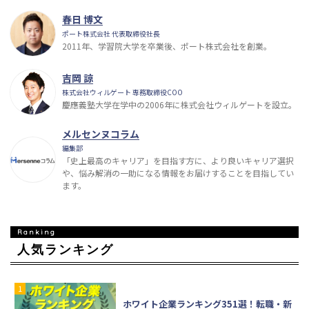
春日 博文
ポート株式会社 代表取締役社長
2011年、学習院大学を卒業後、ポート株式会社を創業。
吉岡 諒
株式会社ウィルゲート 専務取締役COO
慶應義塾大学在学中の2006年に株式会社ウィルゲートを設立。
メルセンヌコラム
編集部
「史上最高のキャリア」を目指す方に、より良いキャリア選択
や、悩み解消の一助になる情報をお届けすることを目指してい
ます。
人気ランキング
ホワイト企業ランキング351選！転職・新