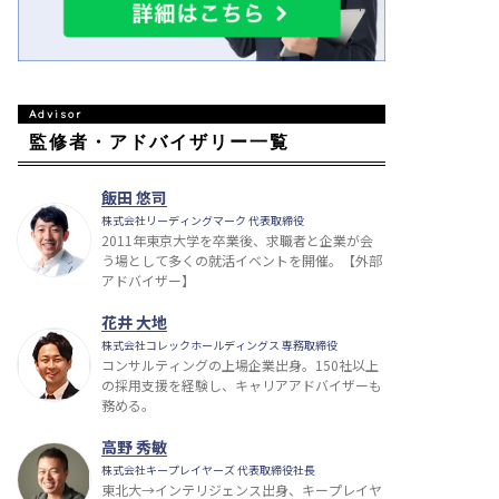
監修者・アドバイザリー一覧
飯田 悠司
株式会社リーディングマーク 代表取締役
2011年東京大学を卒業後、求職者と企業が会
う場として多くの就活イベントを開催。【外部
アドバイザー】
花井 大地
株式会社コレックホールディングス 専務取締役
コンサルティングの上場企業出身。150社以上
の採用支援を経験し、キャリアアドバイザーも
務める。
高野 秀敏
株式会社キープレイヤーズ 代表取締役社長
東北大→インテリジェンス出身、キープレイヤ