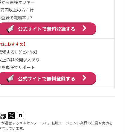
業から直接オファー
0万円以上の方向け
メ登録で転職率UP
公式サイトで
無料登録する
0代におすすめ】
頼するｴｰｼﾞｪﾝﾄNo1
件以上の非公開求人あり
でを専任でサポート
公式サイトで
無料登録する
集部
」が運営するメルセンヌコラム。転職エージェント業界の知見や実績を
提供しています。