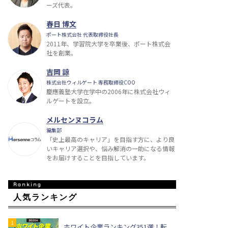
ーズ代表。
春日 博文
ポート株式会社 代表取締役社長
2011年、学習院大学を卒業後、ポート株式会
社を創業。
吉岡 諒
株式会社ウィルゲート 専務取締役COO
慶應義塾大学在学中の2006年に株式会社ウィ
ルゲートを設立。
メルセンヌコラム
編集部
「史上最高のキャリア」を目指す方に、より良
いキャリア選択や、悩み解消の一助になる情報
をお届けすることを目指しています。
人気ランキング
ホワイト企業ランキング351選！転