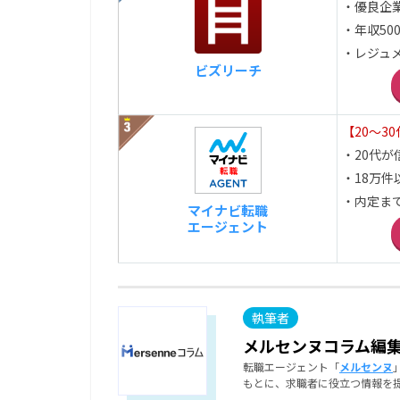
・優良企
・年収50
・レジュ
ビズリーチ
【20～3
・20代が信
・18万
・内定ま
マイナビ転職
エージェント
メルセンヌコラム編
転職エージェント「
メルセンヌ
もとに、求職者に役立つ情報を