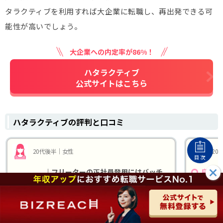
タラクティブを利用すれば大企業に転職し、再出発できる可
能性が高いでしょう。
大企業への内定率が86%！
ハタラクティブ
公式サイトはこちら
ハタラクティブの評判と口コミ
20代後半｜女性
20
目次
｜フリーターの正社員登用にはバッチ
良い点
良い点
リ！
担当の方
ました。
フリーターの方が正社員を目指すためのサービス。な
姿勢があ
ので、フリーターの方の行っている仕事(飲食店のホー
いただき
ル、コンビニのレジ打ち、など)から正社員に登用され
した。