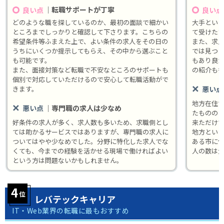
｜転職サポートが丁寧
良い点
良い点
どのような職を探しているのか、最初の面談で細かい
大手とい
ところまでしっかりと確認して下さります。こちらの
て受けた
希望条件等ふまえた上で、よい条件の求人をその日の
また、求人
うちにいくつか提示してもらえ、その中から選ぶこと
では見つ
も可能です。
もあり良
また、面接対策など転職で不安なところのサポートも
の紹介も
個別で対応していただけるので安心して転職活動がで
きます。
悪い点
地方在住
｜専門職の求人は少なめ
悪い点
たものの
好条件の求人が多く、求人数も多いため、求職側とし
来ただけ
ては助かるサービスではありますが、専門職の求人に
地方とい
ついてはやや少なめでした。分野に特化した求人でな
ある市に
くても、今までの経験を活かせる現場で働ければよい
人の数は
という方は問題ないかもしれません。
レバテックキャリア
IT・Web業界の転職に最もおすすめ