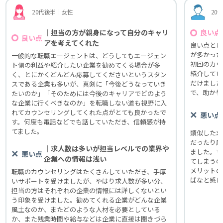
20代後半｜女性
20
｜担当の方が親身になって自分のキャリ
良い点
良い点
アを考えてくれた
良い点とし
が多かった
一般的な転職エージェントは、どうしてもエージェン
初回のカウ
ト側の利益や紹介したい企業を勧めてくる場合が多
紹介してい
く、とにかくどんどん応募してくださいというスタン
だけました
スである企業も多いが、真剣に「今後どうなっていき
で、助かり
たいのか」「そのためには今後のキャリアでどのよう
な企業に行くべきなのか」を転職しない道も視野に入
れてカウンセリングしてくれた点がとても良かったで
悪い点
す。何度も電話などでも話していただき、信頼感が持
てました。
類似した求
だったり応
｜求人数は多いが担当レベルでの業界や
ました。マ
悪い点
企業への情報は浅い
てしまうの
メリットの
転職のカウンセリングはたくさんしていただき、手厚
ばなと感じ
いサポートを受けましたが、やはり求人数が多い分、
担当の方はそれぞれの企業の情報には詳しくないとい
う印象を受けました。勧めてくれる企業がどんな企業
風土なのか、またどのような人材を必要としている
か、また残業時間や給与などは企業に直接は聞きづら