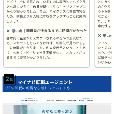
ビズリーチに掲載されているものは専門的でハイクラ
とにかく
スな求人が多く、自身が望むようなキャリアアップに
のか迷う
かなり繋がりました。また、ハイクラスな業務内容な
ウトがあ
ため、前職よりも大幅に年収をアップすることに成功
ながらヘ
しました。
た。また
専門性を
｜転職先が決まるまでに時間がかかった
悪い点
悪い点
基本的に企業からスカウトされるのを待つ形式なた
め、スカウトをもらえなければ、転職先が見つかるま
アフター
でに時間がかかりました。私自身若手ということもあ
かと思い
り、あまりアピールできる実績がなく、スカウトが来
あり、今
るまでに時間がかかりました。
以降何も
いいかわ
マイナビ転職エージェント
20～30代の転職なら断トツでおすすめ