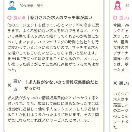
30代後半｜男性
30
｜紹介された求人のマッチ率が高い
良い点
良い点
他のエージェントを使っているとマッチ率の高さに驚
今回、We
きます。よく希望に近い求人を紹介できるなと、どう
ックキャ
いう基準で求人を選んで紹介してくれるのかも気にな
送りした
ってしまいます。カウンセリングの時間も他社とも特
が、担当の
に変わっているように感じないので、マッチする求人
女性の方で
を紹介してもらいたいならこちらは良いと思います。
デザイナ
またLINEを使って連絡することになるので、メールよ
業界への
り改まった感じがせずに気楽に連絡ができるのもよか
りは、基本
った。
一々メー
悪い
｜求人数が少ないので情報収集目的だと
悪い点
がっかり
点
いくつか
求人数が少ないので情報収集目的だとがっかりすると
求人は少
思います。また、応募して面接に進めなかった場合は
落選した
担当者に連絡して他の求人をリクエストしたり連絡す
のエージ
ることが他社より多かったように思います。その手間
のことを
が気にならなければよいサービスだと思います。
レートメ
た。