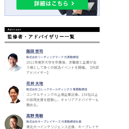
監修者・アドバイザリー一覧
飯田 悠司
株式会社リーディングマーク 代表取締役
2011年東京大学を卒業後、求職者と企業が会
う場として多くの就活イベントを開催。【外部
アドバイザー】
花井 大地
株式会社コレックホールディングス 専務取締役
コンサルティングの上場企業出身。150社以上
の採用支援を経験し、キャリアアドバイザーも
務める。
高野 秀敏
株式会社キープレイヤーズ 代表取締役社長
東北大→インテリジェンス出身、キープレイヤ