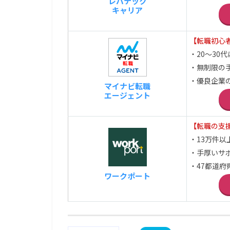
レバテック
キャリア
【転職初心
・20～30
・無制限の
・優良企業
マイナビ転職
エージェント
【転職の支
・13万件
・手厚いサ
・47都道
ワークポート