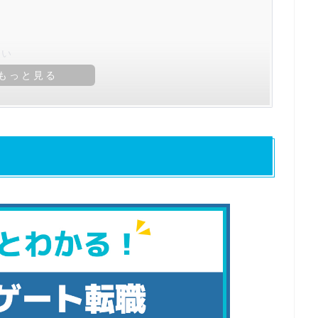
ない
ない