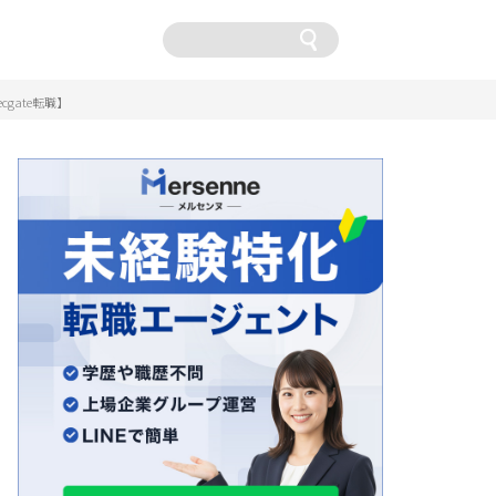
卒
gate転職】