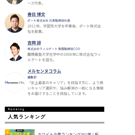
ーズ代表。
春日 博文
ポート株式会社 代表取締役社長
2011年、学習院大学を卒業後、ポート株式会
社を創業。
吉岡 諒
株式会社ウィルゲート 専務取締役COO
慶應義塾大学在学中の2006年に株式会社ウィ
ルゲートを設立。
メルセンヌコラム
編集部
「史上最高のキャリア」を目指す方に、より良
いキャリア選択や、悩み解消の一助になる情報
をお届けすることを目指しています。
人気ランキング
ホワイト企業ランキング351選！転