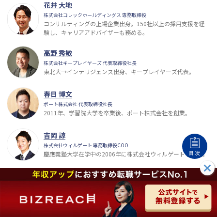
花井 大地
株式会社コレックホールディングス 専務取締役
コンサルティングの上場企業出身。150社以上の採用支援を経
験し、キャリアアドバイザーも務める。
高野 秀敏
株式会社キープレイヤーズ 代表取締役社長
東北大→インテリジェンス出身、キープレイヤーズ代表。
春日 博文
ポート株式会社 代表取締役社長
2011年、学習院大学を卒業後、ポート株式会社を創業。
吉岡 諒
株式会社ウィルゲート 専務取締役COO
目次
慶應義塾大学在学中の2006年に株式会社ウィルゲートを設立。
メルセンヌコラム
編集部
「史上最高のキャリア」を目指す方に、より良いキャリア選択
や、悩み解消の一助になる情報をお届けすることを目指してい
ます。