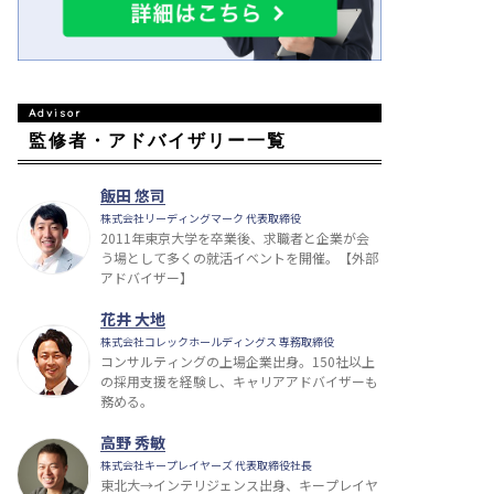
監修者・アドバイザリー一覧
飯田 悠司
株式会社リーディングマーク 代表取締役
2011年東京大学を卒業後、求職者と企業が会
う場として多くの就活イベントを開催。【外部
アドバイザー】
花井 大地
株式会社コレックホールディングス 専務取締役
コンサルティングの上場企業出身。150社以上
の採用支援を経験し、キャリアアドバイザーも
務める。
高野 秀敏
株式会社キープレイヤーズ 代表取締役社長
東北大→インテリジェンス出身、キープレイヤ