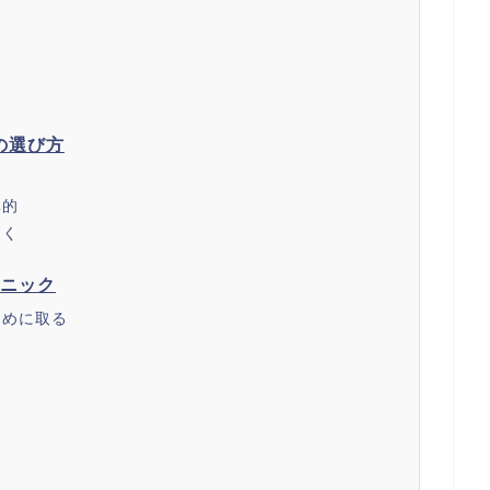
の選び方
率的
おく
クニック
まめに取る