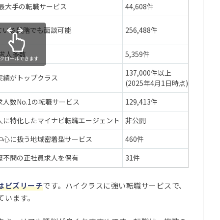
業界最大手の転職サービス
44,608件
全国
ている段階でも面談可能
256,488件
全国
の求人多数
5,359件
全国
クロールできます
137,000件以上
実績がトップクラス
全国
(2025年4月1日時点)
人数No.1の転職サービス
129,413件
全国
人に特化したマイナビ転職エージェント
非公開
全国
中心に扱う地域密着型サービス
460件
千葉
歴不問の正社員求人を保有
31件
千葉
はビズリーチ
です。ハイクラスに強い転職サービスで、
ています。