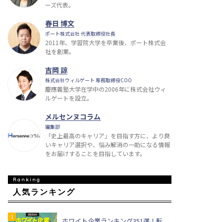
ーズ代表。
春日 博文
ポート株式会社 代表取締役社長
2011年、学習院大学を卒業後、ポート株式会
社を創業。
吉岡 諒
株式会社ウィルゲート 専務取締役COO
慶應義塾大学在学中の2006年に株式会社ウィ
ルゲートを設立。
メルセンヌコラム
編集部
「史上最高のキャリア」を目指す方に、より良
いキャリア選択や、悩み解消の一助になる情報
をお届けすることを目指しています。
人気ランキング
ホワイト企業ランキング351選！転