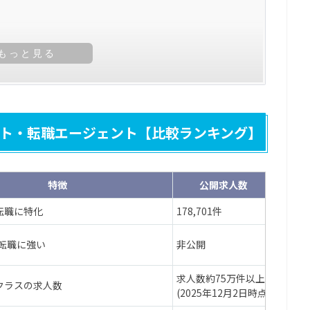
を聞ける
ト・転職エージェント【比較ランキング】
特徴
公開求人数
対応エ
転職に特化
178,701件
全国
の転職に強い
非公開
全国
求人数約75万件以上
クラスの求人数
全国
(2025年12月2日時点)