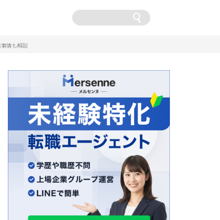
卒
職事情も解説