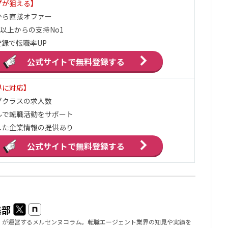
プが狙える】
から直接オファー
万以上からの支持No1
録で転職率UP
公式サイトで
無料登録する
界に対応】
プクラスの求人数
ルで転職活動をサポート
した企業情報の提供あり
公式サイトで
無料登録する
集部
」が運営するメルセンヌコラム。転職エージェント業界の知見や実績を