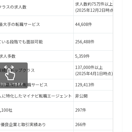
求人数約75万件以上
クラスの求人数
全国
(2025年12月2日時点)
業界最大手の転職サービス
44,608件
全国
ている段階でも面談可能
256,488件
全国
の求人多数
5,359件
全国
137,000件以上
実績がトップクラス
全国
(2025年4月1日時点)
人数No.1の転職サービス
129,413件
全国
クロールできます
人に特化したマイナビ転職エージェント
非公開
全国
100社
297件
長崎
の優良企業と取引実績あり
266件
九州