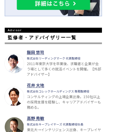
監修者・アドバイザリー一覧
飯田 悠司
株式会社リーディングマーク 代表取締役
2011年東京大学を卒業後、求職者と企業が会
う場として多くの就活イベントを開催。【外部
アドバイザー】
花井 大地
株式会社コレックホールディングス 専務取締役
コンサルティングの上場企業出身。150社以上
の採用支援を経験し、キャリアアドバイザーも
務める。
高野 秀敏
株式会社キープレイヤーズ 代表取締役社長
東北大→インテリジェンス出身、キープレイヤ