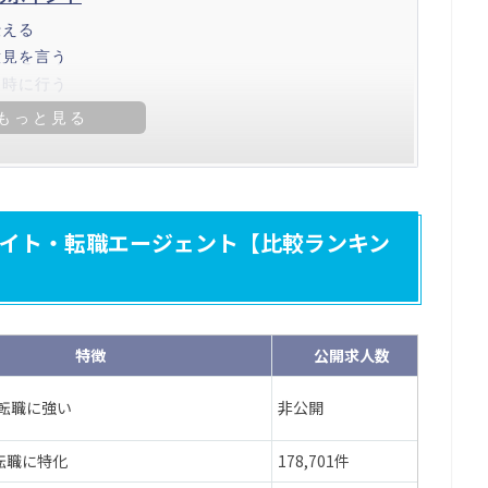
伝える
意見を言う
同時に行う
イト・転職エージェント【比較ランキン
特徴
公開求人数
対応エ
の転職に強い
非公開
全国
転職に特化
178,701件
全国