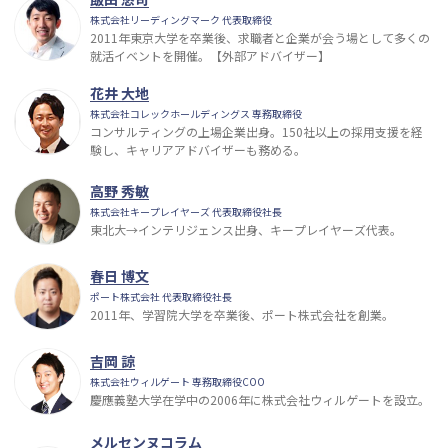
株式会社リーディングマーク 代表取締役
2011年東京大学を卒業後、求職者と企業が会う場として多くの
就活イベントを開催。【外部アドバイザー】
花井 大地
株式会社コレックホールディングス 専務取締役
コンサルティングの上場企業出身。150社以上の採用支援を経
験し、キャリアアドバイザーも務める。
高野 秀敏
株式会社キープレイヤーズ 代表取締役社長
東北大→インテリジェンス出身、キープレイヤーズ代表。
春日 博文
ポート株式会社 代表取締役社長
2011年、学習院大学を卒業後、ポート株式会社を創業。
吉岡 諒
株式会社ウィルゲート 専務取締役COO
慶應義塾大学在学中の2006年に株式会社ウィルゲートを設立。
メルセンヌコラム