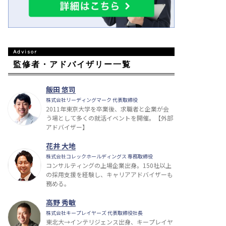
監修者・アドバイザリー一覧
飯田 悠司
株式会社リーディングマーク 代表取締役
2011年東京大学を卒業後、求職者と企業が会
う場として多くの就活イベントを開催。【外部
アドバイザー】
花井 大地
株式会社コレックホールディングス 専務取締役
コンサルティングの上場企業出身。150社以上
の採用支援を経験し、キャリアアドバイザーも
務める。
高野 秀敏
株式会社キープレイヤーズ 代表取締役社長
東北大→インテリジェンス出身、キープレイヤ