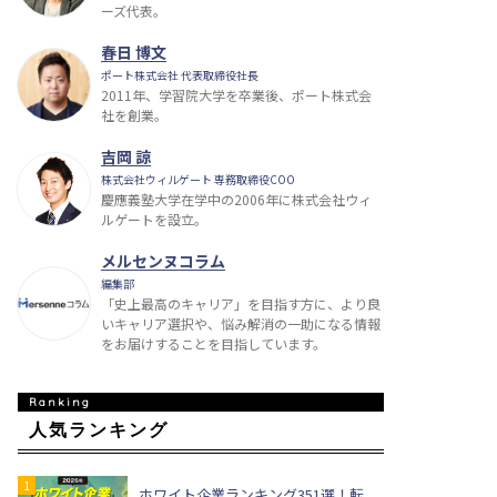
ーズ代表。
春日 博文
ポート株式会社 代表取締役社長
2011年、学習院大学を卒業後、ポート株式会
社を創業。
吉岡 諒
株式会社ウィルゲート 専務取締役COO
慶應義塾大学在学中の2006年に株式会社ウィ
ルゲートを設立。
メルセンヌコラム
編集部
「史上最高のキャリア」を目指す方に、より良
いキャリア選択や、悩み解消の一助になる情報
をお届けすることを目指しています。
人気ランキング
ホワイト企業ランキング351選！転