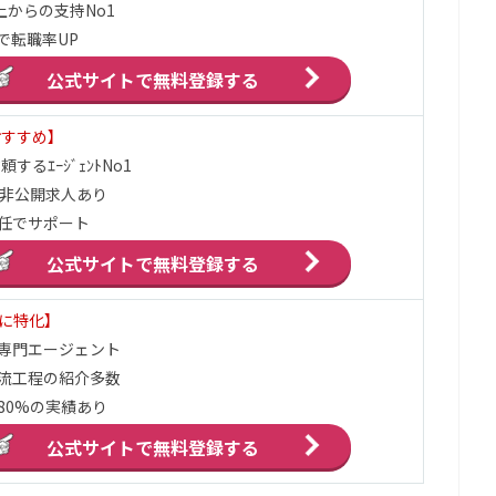
上からの支持No1
で転職率UP
公式サイトで
無料登録する
おすすめ】
するｴｰｼﾞｪﾝﾄNo1
の非公開求人あり
任でサポート
公式サイトで
無料登録する
界に特化】
ア専門エージェント
流工程の紹介多数
80%の実績あり
公式サイトで
無料登録する