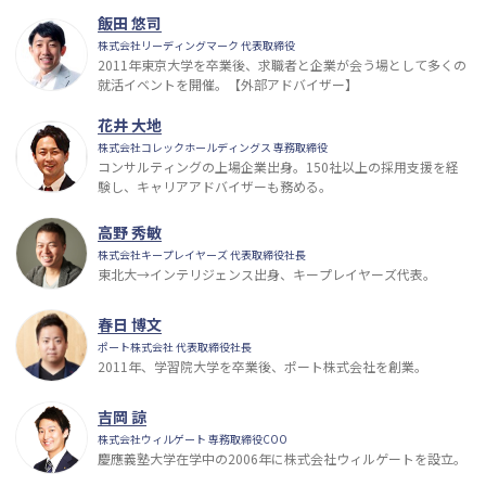
飯田 悠司
株式会社リーディングマーク 代表取締役
2011年東京大学を卒業後、求職者と企業が会う場として多くの
就活イベントを開催。【外部アドバイザー】
花井 大地
株式会社コレックホールディングス 専務取締役
コンサルティングの上場企業出身。150社以上の採用支援を経
験し、キャリアアドバイザーも務める。
高野 秀敏
株式会社キープレイヤーズ 代表取締役社長
東北大→インテリジェンス出身、キープレイヤーズ代表。
春日 博文
ポート株式会社 代表取締役社長
2011年、学習院大学を卒業後、ポート株式会社を創業。
吉岡 諒
株式会社ウィルゲート 専務取締役COO
慶應義塾大学在学中の2006年に株式会社ウィルゲートを設立。