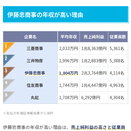
伊藤忠商事の年収が高い理由
企業名
平均年収
売上純利益
従業員数
三菱商事
2,033万円
1兆8,363億円
5,361名
三井物産
1,996万円
1兆2,883億円
5,388名
伊藤忠商事
1,804万円
2兆3,764億円
4,114名
住友商事
1,744万円
1兆4,447億円
4,963名
丸紅
1,708万円
6,292億円
4,304名
※各社の有価証券報告書から抜粋
伊藤忠商事の年収が高い理由は、
売上純利益の高さと従業員