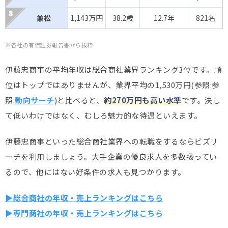
兼松
1,143万円
38.2歳
12.7年
821名
※各社の有価証券報告書から抜粋
伊藤忠商事の平均年収は総合商社業界ランキング3位です。順
位はトップではありませんが、業界平均の1,530万円(参照:参
照:
動向サーチ
)と比べると、
約270万円も高い水準
です。決し
て低いわけではなく、むしろ魅力的な待遇といえます。
伊藤忠商事といった総合商社業界への転職をするならビズリ
ーチを利用しましょう。大手企業の優良求人を多数扱ってい
るので、他にはない好条件の求人も見つかります。
▶総合商社の年収・売上ランキングはこちら
▶専門商社の年収・売上ランキングはこちら