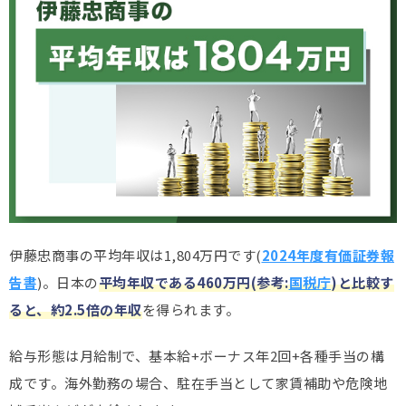
伊藤忠商事の平均年収は1,804万円です(
2024年度有価証券報
告書
)。日本の
平均年収である460
万円(参考:
国税庁
)と比較す
ると、約2.5倍の年収
を得られます。
給与形態は月給制で、基本給+ボーナス年2回+各種手当の構
成です。海外勤務の場合、駐在手当として家賃補助や危険地