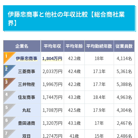
伊藤忠商事と他社の年収比較【総合商社業
界】
企業名
平均年収
平均年齢
平均勤続年数
従業員数
伊藤忠商事
1,804万円
42.2歳
18年
4,114名
三菱商事
2,033万円
42.4歳
17.1年
5,361名
三井物産
1,996万円
42.2歳
17.7年
5,388名
住友商事
1,744万円
43.2歳
18.4年
4,963名
丸紅
1,708万円
42.5歳
17.9年
4,304名
豊田通商
1,320万円
43.1歳
17年
2,467名
双日
1,274万円
41歳
15年
2,486名