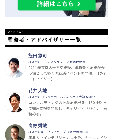
監修者・アドバイザリー一覧
飯田 悠司
株式会社リーディングマーク 代表取締役
2011年東京大学を卒業後、求職者と企業が会
う場として多くの就活イベントを開催。【外部
アドバイザー】
花井 大地
株式会社コレックホールディングス 専務取締役
コンサルティングの上場企業出身。150社以上
の採用支援を経験し、キャリアアドバイザーも
務める。
高野 秀敏
株式会社キープレイヤーズ 代表取締役社長
東北大→インテリジェンス出身、キープレイヤ