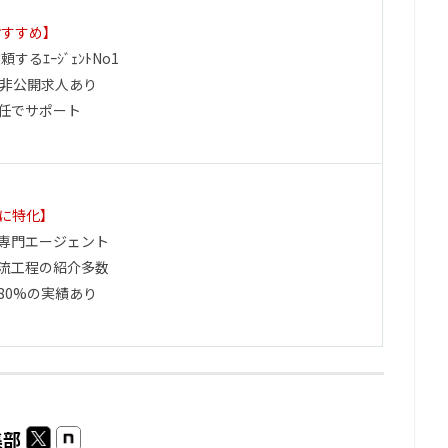
おすすめ】
するｴｰｼﾞｪﾝﾄNo1
の非公開求人あり
任でサポート
界に特化】
ア専門エージェント
流工程の紹介多数
80%の実績あり
集部