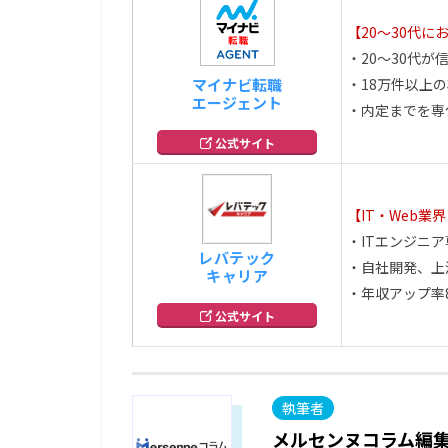
【20～30代に
・20～30代が信頼
マイナビ転職
・18万件以上
エージェント
・内定までを専
公式サイト
【IT・Web業
・ITエンジニ
レバテック
・自社開発、上
キャリア
・年収アップ率
公式サイト
メルセンヌコラム編