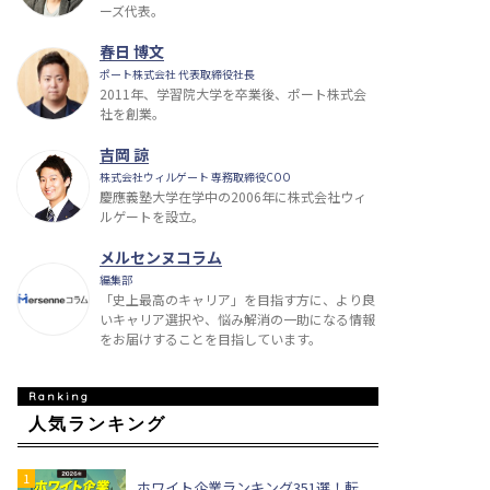
ーズ代表。
春日 博文
ポート株式会社 代表取締役社長
2011年、学習院大学を卒業後、ポート株式会
社を創業。
吉岡 諒
株式会社ウィルゲート 専務取締役COO
慶應義塾大学在学中の2006年に株式会社ウィ
ルゲートを設立。
メルセンヌコラム
編集部
「史上最高のキャリア」を目指す方に、より良
いキャリア選択や、悩み解消の一助になる情報
をお届けすることを目指しています。
人気ランキング
ホワイト企業ランキング351選！転