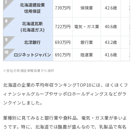
北海道建設業
739万円
保険業
42.6歳
2
信用保証
北海道瓦斯
722万円
電気・ガス業
40.6歳
1
(北海道ガス)
北洋銀行
693万円
銀行業
43.2歳
1
ロジネットジャパン
691万円
陸運業
41.6歳
1
※各社の有価証券報告書から抜粋
北海道の企業の平均年収ランキングTOP10には、ほくほくフ
ィナンシャルグループやサッポロホールディングスなどがラ
ンクインしました。
業種別に見てみると銀行業や食料品、電気・ガス業が多いよ
うです。特に、北海道では酪農が盛んなので、乳製品で有名