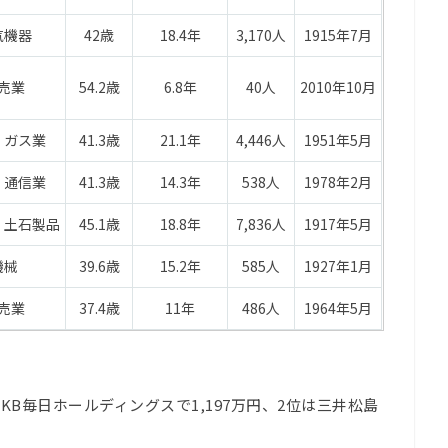
気機器
42歳
18.4年
3,170人
1915年7月
売業
54.2歳
6.8年
40人
2010年10月
・ガス業
41.3歳
21.1年
4,446人
1951年5月
・通信業
41.3歳
14.3年
538人
1978年2月
・土石製品
45.1歳
18.8年
7,836人
1917年5月
機械
39.6歳
15.2年
585人
1927年1月
売業
37.4歳
11年
486人
1964年5月
KB毎日ホールディングスで1,197万円、2位は三井松島