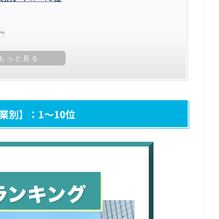
位
】
業別】：1～10位