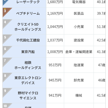
レーザーテック
1,680万円
電気機器
40.1歳
ペプチドリーム
1,169万円
医薬品
39.7歳
クリエイトSD
1,044万円
小売業
51.3歳
ホールディングス
千代田化工建設
1,037万円
建設業
42.5歳
東京汽船
1,008万円
倉庫・運輸関連業
41.3歳
相鉄
953万円
陸運業
47歳
ホールディングス
東京エレクトロン
945万円
卸売業
46歳
デバイス
野村マイクロ
941万円
機械
41.5歳
サイエンス
日揮