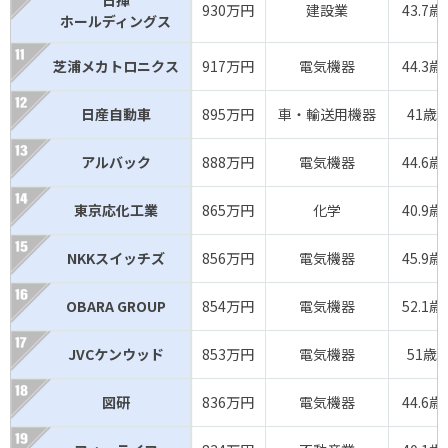
930万円
建設業
43.7歳
ホールディングス
芝浦メカトロニクス
917万円
電気機器
44.3歳
日産自動車
895万円
車・輸送用機器
41歳
アルバック
888万円
電気機器
44.6歳
東京応化工業
865万円
化学
40.9歳
NKKスイッチズ
856万円
電気機器
45.9歳
OBARA GROUP
854万円
電気機器
52.1歳
JVCケンウッド
853万円
電気機器
51歳
図研
836万円
電気機器
44.6歳