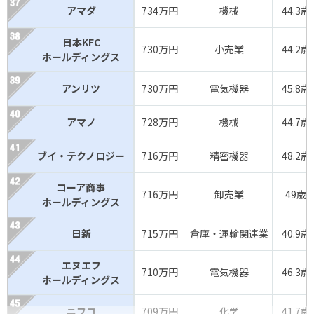
アマダ
734万円
機械
44.3歳
日本KFC
730万円
小売業
44.2歳
ホールディングス
アンリツ
730万円
電気機器
45.8歳
アマノ
728万円
機械
44.7歳
ブイ・テクノロジー
716万円
精密機器
48.2歳
コーア商事
716万円
卸売業
49歳
ホールディングス
日新
715万円
倉庫・運輸関連業
40.9歳
エヌエフ
710万円
電気機器
46.3歳
ホールディングス
ニフコ
709万円
化学
41.7歳