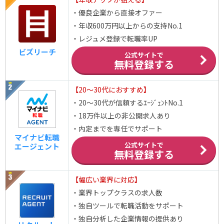
・優良企業から直接オファー
ナイス
687万円
卸売業
44.2歳
・年収600万円以上からの支持No.1
ランド
686万円
不動産業
39.4歳
・レジュメ登録で転職率UP
ビズリーチ
公式サイトで
丸全昭和運輸
676万円
無料登録する
陸運業
40.4歳
ユニプレス
676万円
車・輸送用機器
44.5歳
【20～30代におすすめ】
・20～30代が信頼するｴｰｼﾞｪﾝﾄNo.1
第一カッター興業
675万円
建設業
38.8歳
・18万件以上の非公開求人あり
・内定までを専任でサポート
テラプローブ
673万円
電気機器
42歳
マイナビ転職
公式サイトで
エージェント
無料登録する
エバラ食品工業
672万円
食料品
40.6歳
【幅広い業界に対応】
SWCC株式会社
669万円
非鉄金属製品
44.5歳
・業界トップクラスの求人数
・独自ツールで転職活動をサポート
スリーエフ
669万円
小売業
48.9歳
・独自分析した企業情報の提供あり