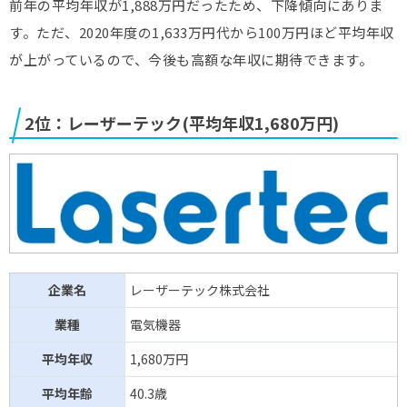
前年の平均年収が1,888万円だったため、下降傾向にありま
東計電算
611万円
情報・通信業
39.5歳
す。ただ、2020年度の1,633万円代から100万円ほど平均年収
が上がっているので、今後も高額な年収に期待できます。
アルプス物流(*)
603万円
陸運業
40.8歳
放電精密加工研究所
597万円
機械
41.3歳
2位：レーザーテック(平均年収1,680万円)
黒田精工
590万円
機械
42.5歳
昭和真空
589万円
機械
44.8歳
ハイマックス
589万円
情報・通信業
37.7歳
文教堂グループ
580万円
小売業
55.2歳
企業名
レーザーテック株式会社
ホールディングス
業種
電気機器
Hamee
577万円
小売業
36.9歳
平均年収
1,680万円
ソディック
576万円
機械
41.7歳
平均年齢
40.3歳