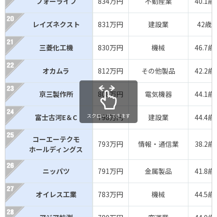
フォーライフ
834万円
不動産業
40.1歳
レイズネクスト
831万円
建設業
42歳
三菱化工機
830万円
機械
46.7歳
オカムラ
812万円
その他製品
42.2歳
京三製作所
808万円
電気機器
44.1歳
スクロールできます
富士古河E＆C
798万円
建設業
44.4歳
コーエーテクモ
793万円
情報・通信業
38.2歳
ホールディングス
ニッパツ
791万円
金属製品
41.8歳
オイレス工業
783万円
機械
44.5歳