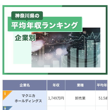
企業名
年収
業種
平均年
マクニカ
1,749万円
卸売業
51.5歳
ホールディングス