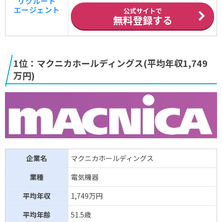
リクルート
小田原
エージェント
665万円
機械
39.3歳
公式サイトで
エンジニアリング
無料登録する
NITTAN
660万円
機械
45.5歳
メイコー
659万円
電気機器
45.8歳
1位：マクニカホールディングス(平均年収1,749
万円)
東京
657万円
車・輸送用機器
42.8歳
ラヂエーター製造
市光工業
655万円
電気機器
41.1歳
小野測器
651万円
電気機器
43.5歳
企業名
マクニカホールディングス
元旦ビューティ
650万円
金属製品
43.3歳
工業(*)
業種
電気機器
タウンニュース社
648万円
サービス業
39.8歳
平均年収
1,749万円
平均年齢
51.5歳
アイネット
648万円
情報・通信業
40.2歳