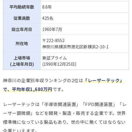
図研エルミック
572万円
情報・通信業
42.1歳
平均勤続年数
8.6年
従業員数
425名
設立年月日
1960年7月
〒222-8552
所在地
神奈川県横浜市港北区新横浜2-10-1
上場市場
東証プライム
(上場年月日)
(1990年12月25日)
神奈川の企業別年収ランキングの2位は
「レーザーテック」
で、平均年収1,680万円
です。
レーザーテックは「半導体関連装置」「FPD関連装置」「レ
ーザー顕微鏡」などを開発・製造・販売する企業です。世界
標準機になっている製品もあり、世の中に無くてはならない
企業といえます。