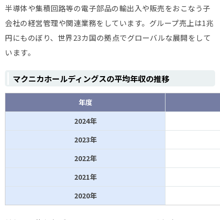
半導体や集積回路等の電子部品の輸出入や販売をおこなう子
パイオラックス
627万円
金属製品
41.7歳
会社の経営管理や関連業務をしています。グループ売上は1兆
オハラ
625万円
ガラス・土石製品
41.3歳
円にものぼり、世界23カ国の拠点でグローバルな展開をして
います。
創健社
623万円
卸売業
46.1歳
マクニカホールディングスの平均年収の推移
大井電気
623万円
電気機器
46.9歳
年度
帝国通信工業
622万円
電気機器
41.8歳
2024年
アイダ
622万円
機械
41歳
エンジニアリング
2023年
2022年
富士ソフト(*)
620万円
情報・通信業
35.8歳
2021年
ファンケル(*)
619万円
化学
41歳
2020年
横浜丸魚
617万円
卸売業
42.6歳