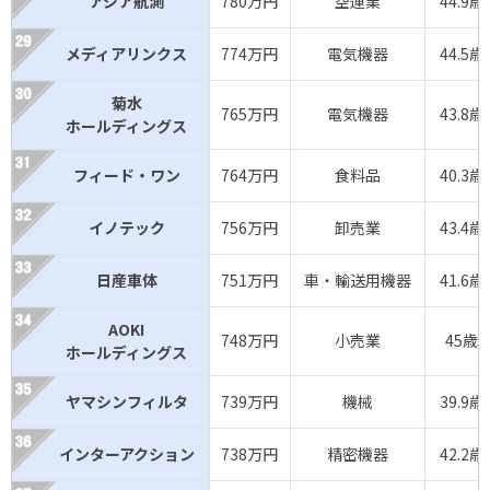
アジア航測
780万円
空運業
44.9歳
メディアリンクス
774万円
電気機器
44.5歳
菊水
765万円
電気機器
43.8歳
ホールディングス
フィード・ワン
764万円
食料品
40.3歳
イノテック
756万円
卸売業
43.4歳
日産車体
751万円
車・輸送用機器
41.6歳
AOKI
748万円
小売業
45歳
ホールディングス
ヤマシンフィルタ
739万円
機械
39.9歳
インターアクション
738万円
精密機器
42.2歳