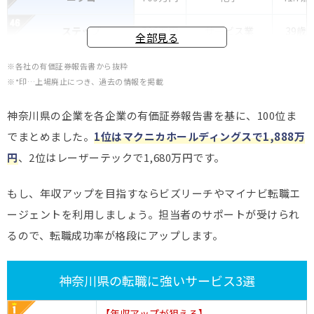
ステップ
706万円
サービス業
39歳
全部見る
日本ギア工業
705万円
機械
42.7歳
※各社の有価証券報告書から抜粋
※*印…上場廃止につき、過去の情報を掲載
富士通ゼネラル
704万円
電気機器
42.8歳
神奈川県の企業を各企業の有価証券報告書を基に、100位ま
プレス工業
702万円
車・輸送用機器
41.2歳
でまとめました。
1位はマクニカホールディングスで1,888万
円
、2位はレーザーテックで1,680万円です。
サカタのタネ
701万円
水産・農林業
39.4歳
もし、年収アップを目指すならビズリーチやマイナビ転職エ
アビックス
693万円
その他製品
40.4歳
ージェントを利用しましょう。担当者のサポートが受けられ
リーダー電子
691万円
電気機器
45.8歳
るので、転職成功率が格段にアップします。
イリソ電子工業
688万円
電気機器
41.6歳
神奈川県の転職に強いサービス3選
テクノメディカ
688万円
電気機器
41.1歳
【年収アップが狙える】