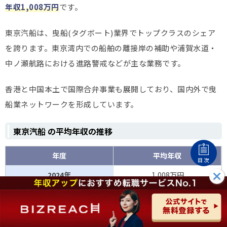
年収1,008万円
です。
東京汽船は、曳船(タグボート)業界でトップクラスのシェア
を誇ります。東京湾内での船舶の離接岸の補助や浦賀水道・
中ノ瀬航路における進路警戒などが主な業務です。
香港と中国本土で国際合弁事業も展開しており、国内外で曳
船業ネットワークを形成しています。
東京汽船 の平均年収の推移
年度
平均年収
目次
2024年
1,008万円
2023年
987万円
2022年
949万円