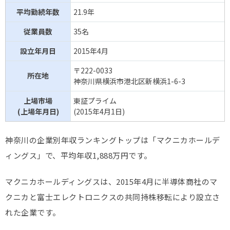
平均勤続年数
21.9年
河西工業
647万円
車・輸送用機器
42.4歳
従業員数
35名
東京コスモス電機
645万円
電気機器
40.7歳
設立年月日
2015年4月
クリエートメディック
641万円
精密機器
46.6歳
〒222-0033
所在地
神奈川県横浜市港北区新横浜1-6-3
ヨロズ
641万円
車・輸送用機器
40.4歳
上場市場
東証プライム
(上場年月日)
(2015年4月1日)
シーイーシー
640万円
情報・通信業
39.4歳
神奈川の企業別年収ランキングトップは「マクニカホールデ
油研工業
639万円
機械
42.5歳
ィングス」で、平均年収1,888万円です。
アルファシステムズ
634万円
情報・通信業
38.9歳
マクニカホールディングスは、2015年4月に半導体商社のマ
古河電池
629万円
電気機器
40.3歳
クニカと富士エレクトロニクスの共同持株移転により設立さ
れた企業です。
アルファ
628万円
金属製品
42.4歳