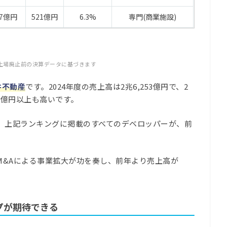
97億円
521億円
6.3%
専門(商業施設)
上場廃止前の決算データに基づきます
井不動産
です。2024年度の売上高は2兆6,253億円で、2
0億円以上も高いです。
り、上記ランキングに掲載のすべてのデベロッパーが、前
M&Aによる事業拡大が功を奏し、前年より売上高が
プが期待できる