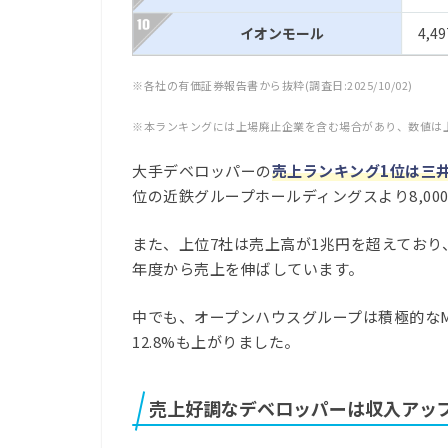
イオンモール
4,4
※各社の有価証券報告書から抜粋(調査日:2025/10/02)
※本ランキングには上場廃止企業を含む場合があり、数値は
大手デベロッパーの
売上ランキング1位は三
位の近鉄グループホールディングスより8,00
また、上位7社は売上高が1兆円を超えてお
年度から売上を伸ばしています。
中でも、オープンハウスグループは積極的な
12.8%も上がりました。
売上好調なデベロッパーは収入アッ