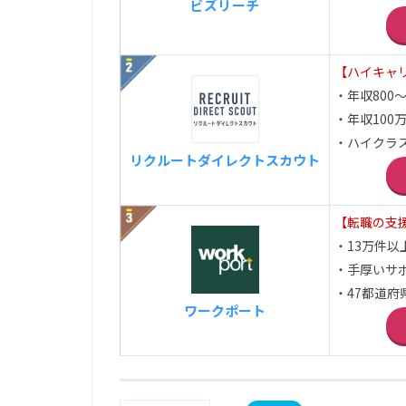
ビズリーチ
【ハイキャ
・年収800～
・年収100
・ハイクラ
リクルートダイレクトスカウト
【転職の支
・13万件
・手厚いサ
・47都道
ワークポート