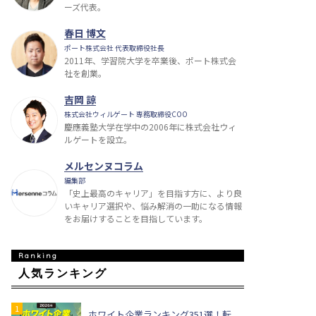
ーズ代表。
春日 博文
ポート株式会社 代表取締役社長
2011年、学習院大学を卒業後、ポート株式会
社を創業。
吉岡 諒
株式会社ウィルゲート 専務取締役COO
慶應義塾大学在学中の2006年に株式会社ウィ
ルゲートを設立。
メルセンヌコラム
編集部
「史上最高のキャリア」を目指す方に、より良
いキャリア選択や、悩み解消の一助になる情報
をお届けすることを目指しています。
人気ランキング
ホワイト企業ランキング351選！転