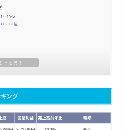
グ
～10位
1～40位
ンキング
上高
営業利益
売上高前年比
種類
253億円
3,727億円
10.2%
総合