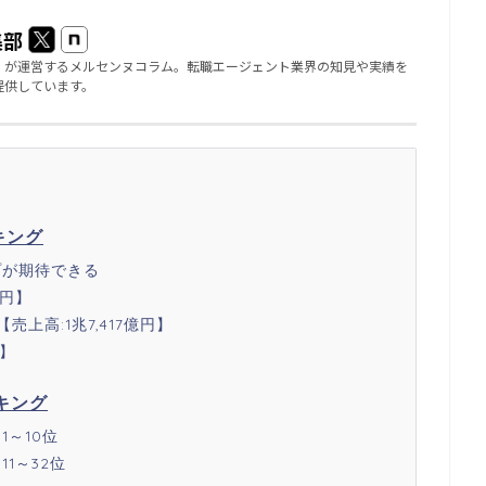
集部
」が運営するメルセンヌコラム。転職エージェント業界の知見や実績を
提供しています。
キング
プが期待できる
億円】
上高:1兆7,417億円】
円】
キング
～10位
1～32位