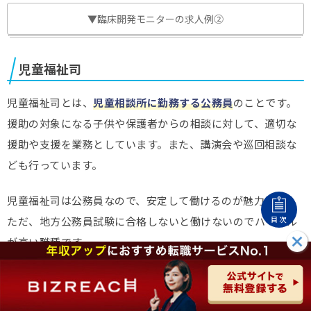
▼臨床開発モニターの求人例②
児童福祉司
児童福祉司とは、
児童相談所に勤務する公務員
のことです。
援助の対象になる子供や保護者からの相談に対して、適切な
援助や支援を業務としています。また、講演会や巡回相談な
ども行っています。
児童福祉司は公務員なので、安定して働けるのが魅力です。
ただ、地方公務員試験に合格しないと働けないのでハードル
目次
が高い職種です。
▼児童福祉司の求人例①