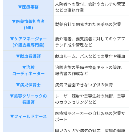
来院者への受付、会計やカルテの管理
▼医療事務
などの事務作業
▼医薬情報担当者
製薬会社で開発された医薬品の営業
(MR)
▼ケアマネージャー
要介護者、要支援者に対してのケアプ
(介護支援専門員)
ラン作成や管理など
▼献血看護師
献血ルーム、バスなどでの受付や採血
▼治験
治験実施の準備や検査キットの管理、
コーディネーター
報告書の作成など
▼病児保育士
病気で登園できない子供の保育
▼美容クリニックの
レーザー照射や美容注射の施術、美容
看護師
のカウンセリングなど
医療機器メーカーの自社製品の営業サ
▼フィールドナース
ポート
園児のケガや病気の対応、家庭の健康