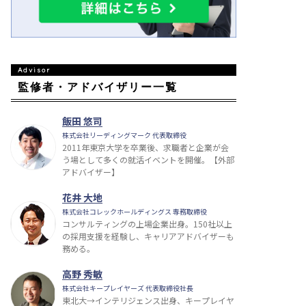
監修者・アドバイザリー一覧
飯田 悠司
株式会社リーディングマーク 代表取締役
2011年東京大学を卒業後、求職者と企業が会
う場として多くの就活イベントを開催。【外部
アドバイザー】
花井 大地
株式会社コレックホールディングス 専務取締役
コンサルティングの上場企業出身。150社以上
の採用支援を経験し、キャリアアドバイザーも
務める。
高野 秀敏
株式会社キープレイヤーズ 代表取締役社長
東北大→インテリジェンス出身、キープレイヤ