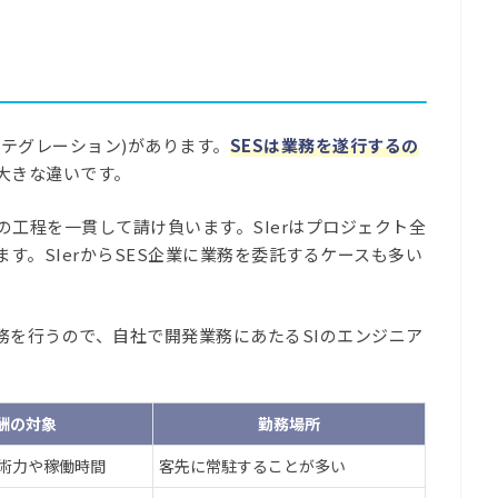
ンテグレーション)があります。
SESは業務を遂行するの
大きな違いです。
発の工程を一貫して請け負います。SIerはプロジェクト全
す。SIerからSES企業に業務を委託するケースも多い
務を行うので、自社で開発業務にあたるSIのエンジニア
酬の対象
勤務場所
術力や稼働時間
客先に常駐することが多い