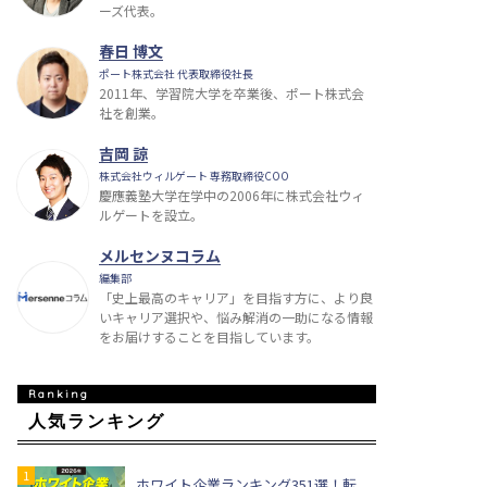
ーズ代表。
春日 博文
ポート株式会社 代表取締役社長
2011年、学習院大学を卒業後、ポート株式会
社を創業。
吉岡 諒
株式会社ウィルゲート 専務取締役COO
慶應義塾大学在学中の2006年に株式会社ウィ
ルゲートを設立。
メルセンヌコラム
編集部
「史上最高のキャリア」を目指す方に、より良
いキャリア選択や、悩み解消の一助になる情報
をお届けすることを目指しています。
人気ランキング
ホワイト企業ランキング351選！転