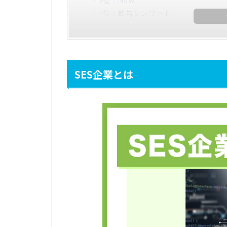
3位：NSW
4位：鈴与シンワート
SES企業とは