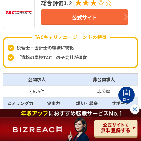
★★★☆☆
総合評価3.2
公式サイト
TACキャリアエージェントの特徴
税理士・会計士の転職に特化
「資格の学校TAC」の子会社が運営
公開求人
非公開求人
3,625件
非公開
目次
ヒアリング力
提案力
親切・親身
サポート
3.3
3.2
2.9
3.0
★★★☆☆
★★★☆☆
★★★☆☆
★★★☆☆