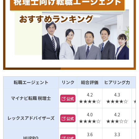
転職エージェント
リンク
総合評価
ヒアリング力
4.2
4.3
マイナビ転職 税理士
公式
★★★★☆
★★★★☆
★
4.0
4.2
レックスアドバイザーズ
公式
★★★★☆
★★★☆☆
★
3.6
3.3
HUPRO
公式